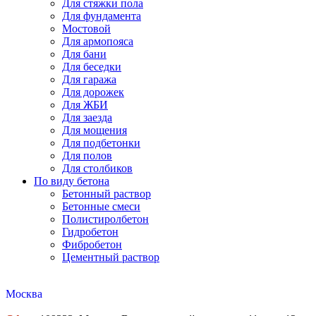
Для стяжки пола
Для фундамента
Мостовой
Для армопояса
Для бани
Для беседки
Для гаража
Для дорожек
Для ЖБИ
Для заезда
Для мощения
Для подбетонки
Для полов
Для столбиков
По виду бетона
Бетонный раствор
Бетонные смеси
Полистиролбетон
Гидробетон
Фибробетон
Цементный раствор
Москва