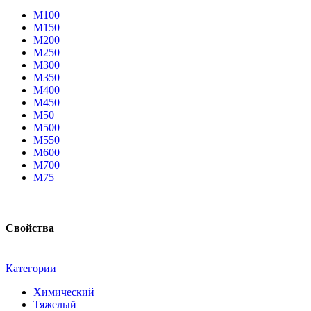
М100
М150
М200
М250
М300
М350
М400
М450
М50
М500
М550
М600
М700
М75
Свойства
Категории
Химический
Тяжелый