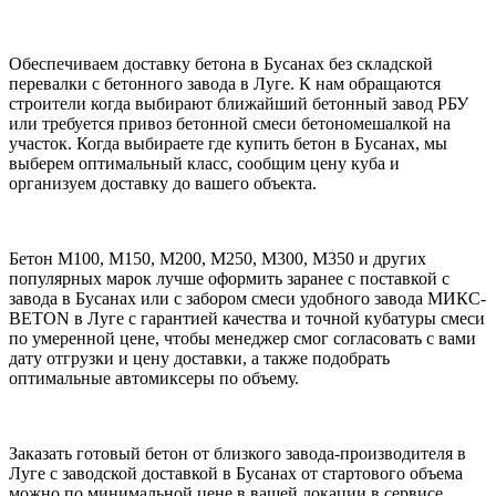
Обеспечиваем доставку бетона в Бусанах без складской
перевалки с бетонного завода в Луге. К нам обращаются
строители когда выбирают ближайший бетонный завод РБУ
или требуется привоз бетонной смеси бетономешалкой на
участок. Когда выбираете где купить бетон в Бусанах, мы
выберем оптимальный класс, сообщим цену куба и
организуем доставку до вашего объекта.
Бетон М100, М150, М200, М250, М300, М350 и других
популярных марок лучше оформить заранее с поставкой с
завода в Бусанах или с забором смеси удобного завода МИКС-
BETON в Луге с гарантией качества и точной кубатуры смеси
по умеренной цене, чтобы менеджер смог согласовать с вами
дату отгрузки и цену доставки, а также подобрать
оптимальные автомиксеры по объему.
Заказать готовый бетон от близкого завода-производителя в
Луге с заводской доставкой в Бусанах от стартового объема
можно по минимальной цене в вашей локации в сервисе