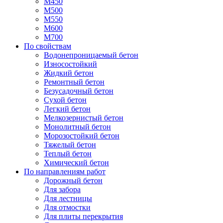
М450
М500
М550
М600
М700
По свойствам
Водонепроницаемый бетон
Износостойкий
Жидкий бетон
Ремонтный бетон
Безусадочный бетон
Сухой бетон
Легкий бетон
Мелкозернистый бетон
Монолитный бетон
Морозостойкий бетон
Тяжелый бетон
Теплый бетон
Химический бетон
По направлениям работ
Дорожный бетон
Для забора
Для лестницы
Для отмостки
Для плиты перекрытия