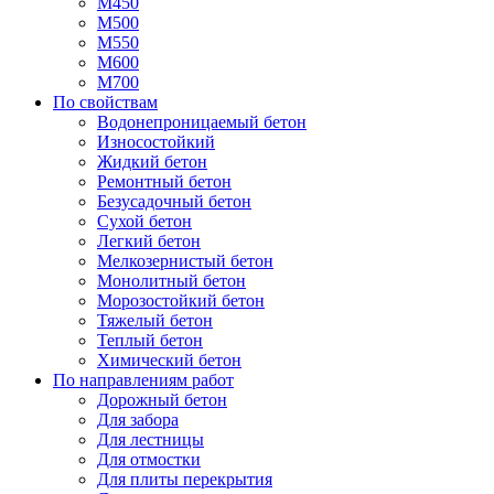
М450
М500
М550
М600
М700
По свойствам
Водонепроницаемый бетон
Износостойкий
Жидкий бетон
Ремонтный бетон
Безусадочный бетон
Сухой бетон
Легкий бетон
Мелкозернистый бетон
Монолитный бетон
Морозостойкий бетон
Тяжелый бетон
Теплый бетон
Химический бетон
По направлениям работ
Дорожный бетон
Для забора
Для лестницы
Для отмостки
Для плиты перекрытия