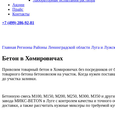
Лабораторные испытания раствора
Акции
Прайс
Контакты
+7 (499)
286-92-81
Главная
Регионы
Районы Ленинградской области
Луга и Лужс
Бетон в Хомировичах
Привозим товарный бетон в Хомировичах без посредников от бе
товарного бетона бетоновозом на участок. Когда нужен постав
до участка заливки.
Бетонную смесь М100, М150, М200, М250, М300, М350 и других
завода МИКС-BETON в Луге с контролем качества и точного об
доставки, а также рассчитать нужные миксеры по требуемой ку