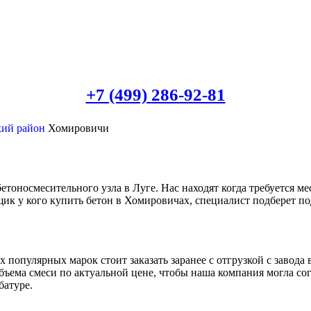
+7 (499)
286-92-81
кий район
Хомировичи
тоносмесительного узла в Луге. Нас находят когда требуется м
щик у кого купить бетон в Хомировичах, специалист подберет п
 популярных марок стоит заказать заранее с отгрузкой с завод
ъема смеси по актуальной цене, чтобы наша компания могла сог
батуре.