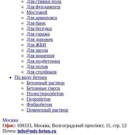
Для стяжки пола
Для фундамента
Мостовой
Для армопояса
Для бани
Для беседки
Для гаража
Для дорожек
Для ЖБИ
Для заезда
Для мощения
Для подбетонки
Для полов
Для столбиков
По виду бетона
Бетонный раствор
Бетонные смеси
Полистиролбетон
Гидробетон
Фибробетон
Цементный раствор
Москва
Офис:
109333, Москва, Волгоградский проспект, 11, стр. 12
Почта:
info@mix-beton.ru