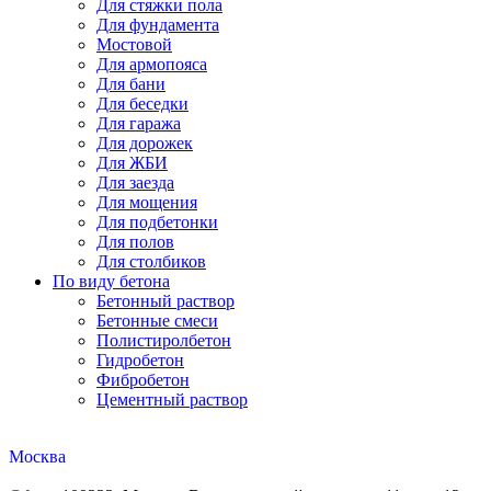
Для стяжки пола
Для фундамента
Мостовой
Для армопояса
Для бани
Для беседки
Для гаража
Для дорожек
Для ЖБИ
Для заезда
Для мощения
Для подбетонки
Для полов
Для столбиков
По виду бетона
Бетонный раствор
Бетонные смеси
Полистиролбетон
Гидробетон
Фибробетон
Цементный раствор
Москва