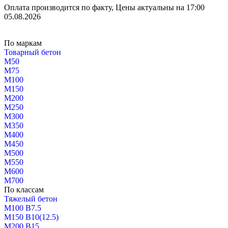
Оплата производится по факту, Цены актуальны на 17:00
05.08.2026
По маркам
Товарный бетон
М50
М75
М100
М150
М200
М250
М300
М350
М400
М450
М500
М550
М600
М700
По классам
Тяжелый бетон
М100 В7.5
М150 В10(12.5)
М200 В15