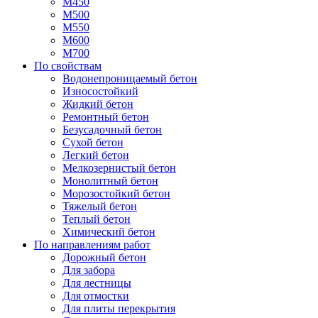
М450
М500
М550
М600
М700
По свойствам
Водонепроницаемый бетон
Износостойкий
Жидкий бетон
Ремонтный бетон
Безусадочный бетон
Сухой бетон
Легкий бетон
Мелкозернистый бетон
Монолитный бетон
Морозостойкий бетон
Тяжелый бетон
Теплый бетон
Химический бетон
По направлениям работ
Дорожный бетон
Для забора
Для лестницы
Для отмостки
Для плиты перекрытия