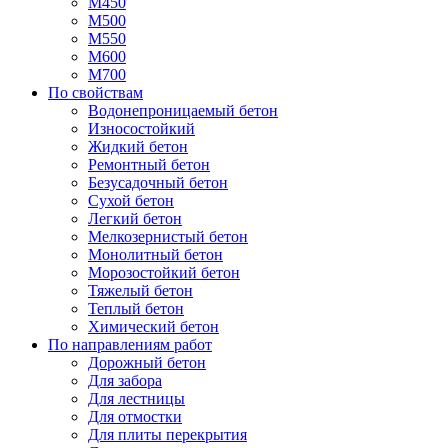
М450
М500
М550
М600
М700
По свойствам
Водонепроницаемый бетон
Износостойкий
Жидкий бетон
Ремонтный бетон
Безусадочный бетон
Сухой бетон
Легкий бетон
Мелкозернистый бетон
Монолитный бетон
Морозостойкий бетон
Тяжелый бетон
Теплый бетон
Химический бетон
По направлениям работ
Дорожный бетон
Для забора
Для лестницы
Для отмостки
Для плиты перекрытия