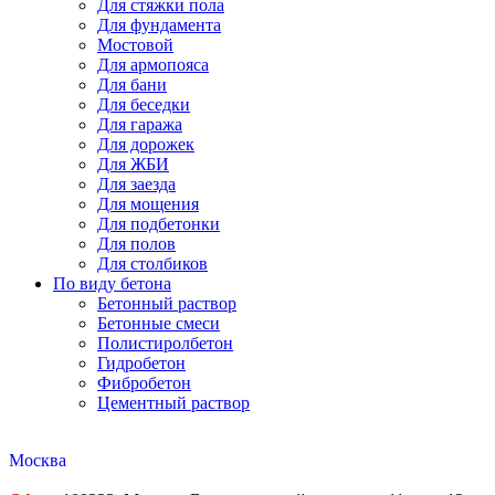
Для стяжки пола
Для фундамента
Мостовой
Для армопояса
Для бани
Для беседки
Для гаража
Для дорожек
Для ЖБИ
Для заезда
Для мощения
Для подбетонки
Для полов
Для столбиков
По виду бетона
Бетонный раствор
Бетонные смеси
Полистиролбетон
Гидробетон
Фибробетон
Цементный раствор
Москва