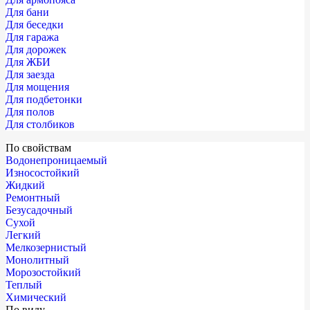
Для бани
Для беседки
Для гаража
Для дорожек
Для ЖБИ
Для заезда
Для мощения
Для подбетонки
Для полов
Для столбиков
По свойствам
Водонепроницаемый
Износостойкий
Жидкий
Ремонтный
Безусадочный
Сухой
Легкий
Мелкозернистый
Монолитный
Морозостойкий
Теплый
Химический
По виду