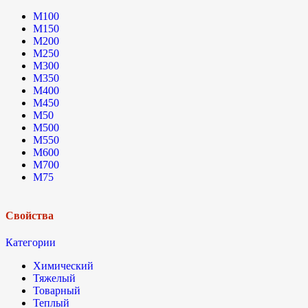
М100
М150
М200
М250
М300
М350
М400
М450
М50
М500
М550
М600
М700
М75
Свойства
Категории
Химический
Тяжелый
Товарный
Теплый