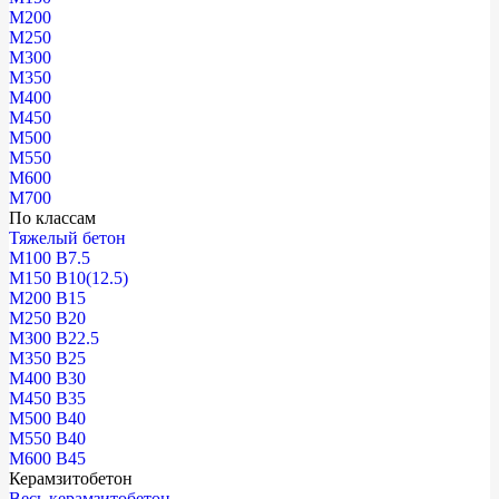
М200
М250
М300
М350
М400
М450
М500
М550
М600
М700
По классам
Тяжелый бетон
М100 В7.5
М150 В10(12.5)
М200 В15
М250 В20
М300 В22.5
М350 В25
М400 В30
М450 В35
М500 В40
М550 В40
М600 В45
Керамзитобетон
Весь керамзитобетон