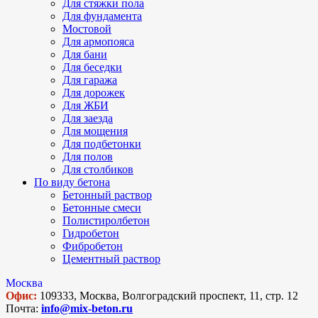
Для стяжки пола
Для фундамента
Мостовой
Для армопояса
Для бани
Для беседки
Для гаража
Для дорожек
Для ЖБИ
Для заезда
Для мощения
Для подбетонки
Для полов
Для столбиков
По виду бетона
Бетонный раствор
Бетонные смеси
Полистиролбетон
Гидробетон
Фибробетон
Цементный раствор
Москва
Офис:
109333, Москва, Волгоградский проспект, 11, стр. 12
Почта:
info@mix-beton.ru