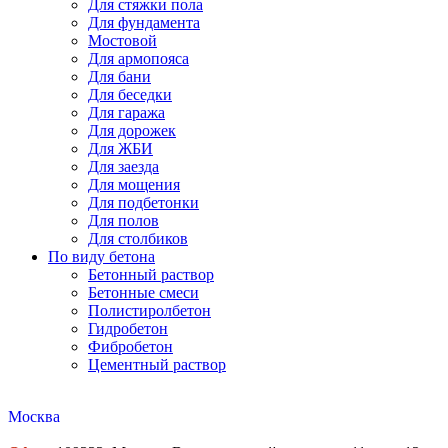
Для стяжки пола
Для фундамента
Мостовой
Для армопояса
Для бани
Для беседки
Для гаража
Для дорожек
Для ЖБИ
Для заезда
Для мощения
Для подбетонки
Для полов
Для столбиков
По виду бетона
Бетонный раствор
Бетонные смеси
Полистиролбетон
Гидробетон
Фибробетон
Цементный раствор
Москва