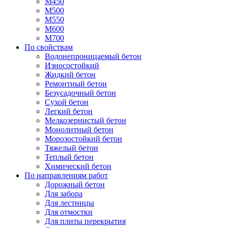
М450
М500
М550
М600
М700
По свойствам
Водонепроницаемый бетон
Износостойкий
Жидкий бетон
Ремонтный бетон
Безусадочный бетон
Сухой бетон
Легкий бетон
Мелкозернистый бетон
Монолитный бетон
Морозостойкий бетон
Тяжелый бетон
Теплый бетон
Химический бетон
По направлениям работ
Дорожный бетон
Для забора
Для лестницы
Для отмостки
Для плиты перекрытия