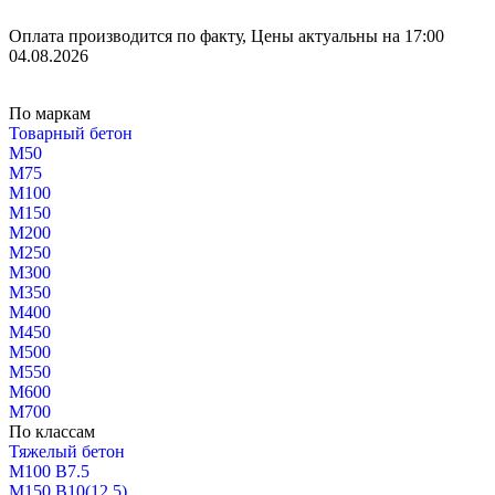
Оплата производится по факту, Цены актуальны на 17:00
04.08.2026
По маркам
Товарный бетон
М50
М75
М100
М150
М200
М250
М300
М350
М400
М450
М500
М550
М600
М700
По классам
Тяжелый бетон
М100 В7.5
М150 В10(12.5)