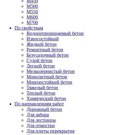
М450
М500
М550
М600
М700
По свойствам
Водонепроницаемый бетон
Износостойкий
Жидкий бетон
Ремонтный бетон
Безусадочный бетон
Сухой бетон
Легкий бетон
Мелкозернистый бетон
Монолитный бетон
Морозостойкий бетон
Тяжелый бетон
Теплый бетон
Химический бетон
По направлениям работ
Дорожный бетон
Для забора
Для лестницы
Для отмостки
Для плиты перекрытия