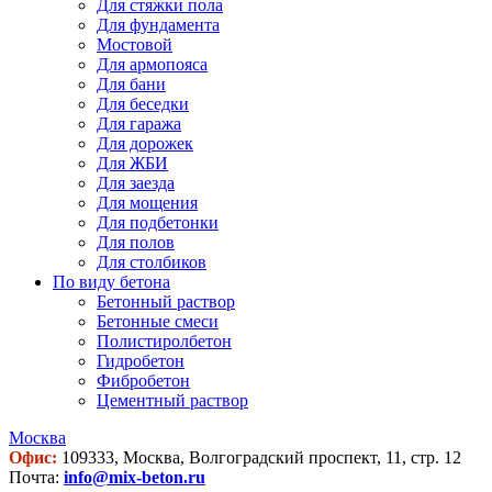
Для стяжки пола
Для фундамента
Мостовой
Для армопояса
Для бани
Для беседки
Для гаража
Для дорожек
Для ЖБИ
Для заезда
Для мощения
Для подбетонки
Для полов
Для столбиков
По виду бетона
Бетонный раствор
Бетонные смеси
Полистиролбетон
Гидробетон
Фибробетон
Цементный раствор
Москва
Офис:
109333, Москва, Волгоградский проспект, 11, стр. 12
Почта:
info@mix-beton.ru