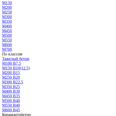
М150
М200
М250
М300
М350
М400
М450
М500
М550
М600
М700
По классам
Тяжелый бетон
М100 В7.5
М150 В10(12.5)
М200 В15
М250 В20
М300 В22.5
М350 В25
М400 В30
М450 В35
М500 В40
М550 В40
М600 В45
Керамзитобетон