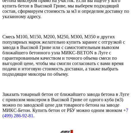
бетона миксером прямо на участок. Если вы ищете у кого
купить бетон в Высокой Гриве, мы выберем подходящий
состав, сформируем стоимость за м3 и определим доставку по
указанному адресу.
Смесь М100, М150, М200, М250, М300, М350 и других
популярных марок желательно купить заранее с отгрузкой с
завода в Высокой Гриве или с самостоятельным вывозом
ближайшего бетонного узла МИКС-BETON в Луге с
гарантированным качеством и точного объема смеси по
выгодной цене, чтобы мы смогли согласовать с вами время
подачи и итоговую стоимость доставки, а также выбрать
подходящие миксеры по объему.
Заказать товарный бетон от ближайшего завода бетона в Луге
с привозом миксером в Высокой Гриве от одного куба (м3)
можно по заводской цене для товарного бетона на заводе
МИКС-Бетон. Купить бетон от РБУ можно одним звонком
+7
(499)
286-92-81
.