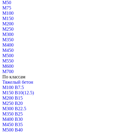
М50
М75
М100
М150
М200
М250
М300
М350
М400
М450
М500
М550
М600
М700
По классам
Тяжелый бетон
М100 В7.5
М150 В10(12.5)
М200 В15
М250 В20
М300 В22.5
М350 В25
М400 В30
М450 В35
М500 В40