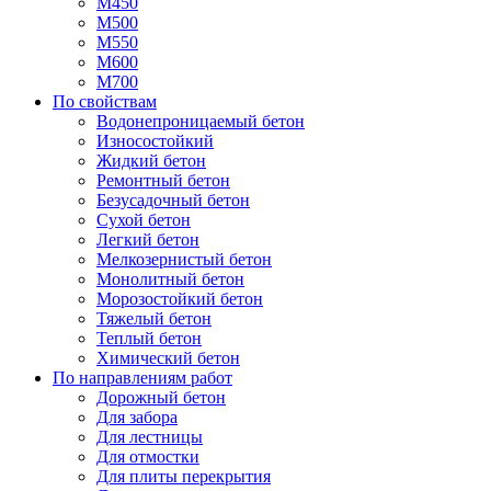
М450
М500
М550
М600
М700
По свойствам
Водонепроницаемый бетон
Износостойкий
Жидкий бетон
Ремонтный бетон
Безусадочный бетон
Сухой бетон
Легкий бетон
Мелкозернистый бетон
Монолитный бетон
Морозостойкий бетон
Тяжелый бетон
Теплый бетон
Химический бетон
По направлениям работ
Дорожный бетон
Для забора
Для лестницы
Для отмостки
Для плиты перекрытия