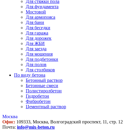
Для стяжки пола
Для фундамента
Мостовой
Для армопояса
Для бани
Для беседки
Для гаража
Для дорожек
Для ЖБИ
Для заезда
Для мощения
Для подбетонки
Для полов
Для столбиков
По виду бетона
Бетонный раствор
Бетонные смеси
Полистиролбетон
Гидробетон
Фибробетон
Цементный раствор
Москва
Офис:
109333, Москва, Волгоградский проспект, 11, стр. 12
Почта:
info@mix-beton.ru