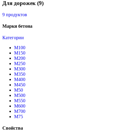
Для дорожек
(9)
9 продуктов
Марки бетона
Категории
М100
М150
М200
М250
М300
М350
М400
М450
М50
М500
М550
М600
М700
М75
Свойства