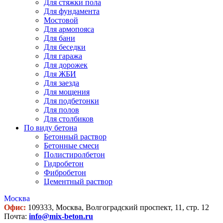
Для стяжки пола
Для фундамента
Мостовой
Для армопояса
Для бани
Для беседки
Для гаража
Для дорожек
Для ЖБИ
Для заезда
Для мощения
Для подбетонки
Для полов
Для столбиков
По виду бетона
Бетонный раствор
Бетонные смеси
Полистиролбетон
Гидробетон
Фибробетон
Цементный раствор
Москва
Офис:
109333, Москва, Волгоградский проспект, 11, стр. 12
Почта:
info@mix-beton.ru