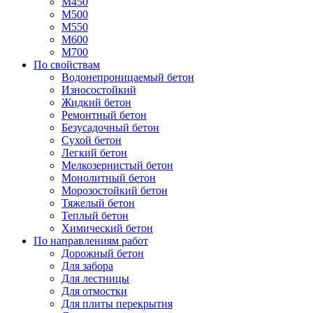
М450
М500
М550
М600
М700
По свойствам
Водонепроницаемый бетон
Износостойкий
Жидкий бетон
Ремонтный бетон
Безусадочный бетон
Сухой бетон
Легкий бетон
Мелкозернистый бетон
Монолитный бетон
Морозостойкий бетон
Тяжелый бетон
Теплый бетон
Химический бетон
По направлениям работ
Дорожный бетон
Для забора
Для лестницы
Для отмостки
Для плиты перекрытия