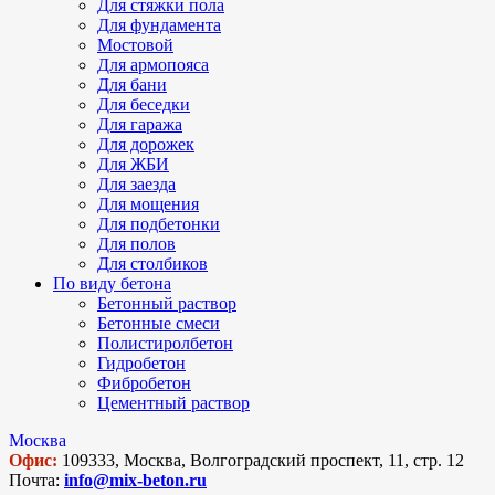
Для стяжки пола
Для фундамента
Мостовой
Для армопояса
Для бани
Для беседки
Для гаража
Для дорожек
Для ЖБИ
Для заезда
Для мощения
Для подбетонки
Для полов
Для столбиков
По виду бетона
Бетонный раствор
Бетонные смеси
Полистиролбетон
Гидробетон
Фибробетон
Цементный раствор
Москва
Офис:
109333, Москва, Волгоградский проспект, 11, стр. 12
Почта:
info@mix-beton.ru