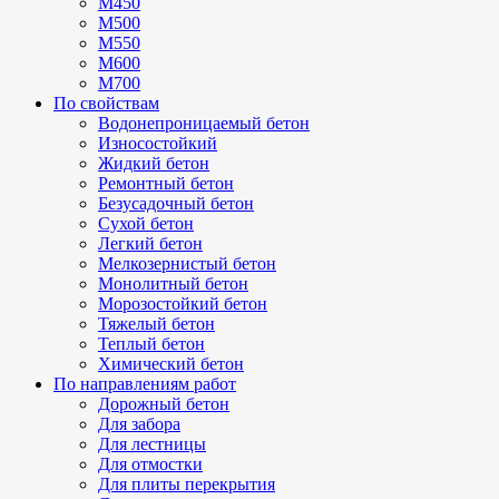
М450
М500
М550
М600
М700
По свойствам
Водонепроницаемый бетон
Износостойкий
Жидкий бетон
Ремонтный бетон
Безусадочный бетон
Сухой бетон
Легкий бетон
Мелкозернистый бетон
Монолитный бетон
Морозостойкий бетон
Тяжелый бетон
Теплый бетон
Химический бетон
По направлениям работ
Дорожный бетон
Для забора
Для лестницы
Для отмостки
Для плиты перекрытия