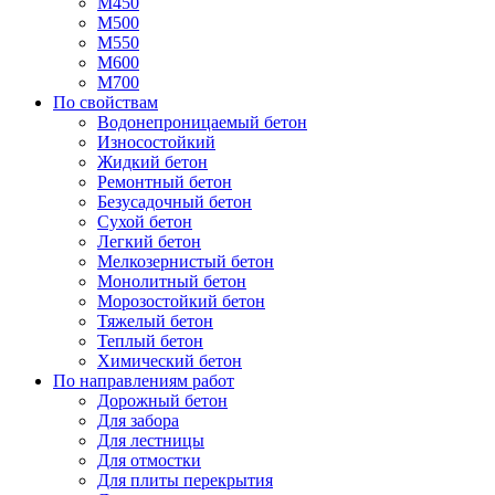
М450
М500
М550
М600
М700
По свойствам
Водонепроницаемый бетон
Износостойкий
Жидкий бетон
Ремонтный бетон
Безусадочный бетон
Сухой бетон
Легкий бетон
Мелкозернистый бетон
Монолитный бетон
Морозостойкий бетон
Тяжелый бетон
Теплый бетон
Химический бетон
По направлениям работ
Дорожный бетон
Для забора
Для лестницы
Для отмостки
Для плиты перекрытия