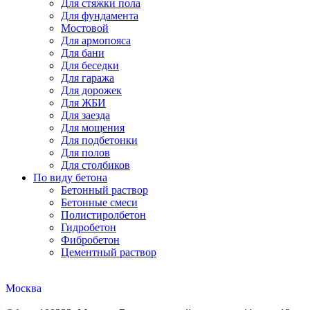
Для стяжки пола
Для фундамента
Мостовой
Для армопояса
Для бани
Для беседки
Для гаража
Для дорожек
Для ЖБИ
Для заезда
Для мощения
Для подбетонки
Для полов
Для столбиков
По виду бетона
Бетонный раствор
Бетонные смеси
Полистиролбетон
Гидробетон
Фибробетон
Цементный раствор
Москва