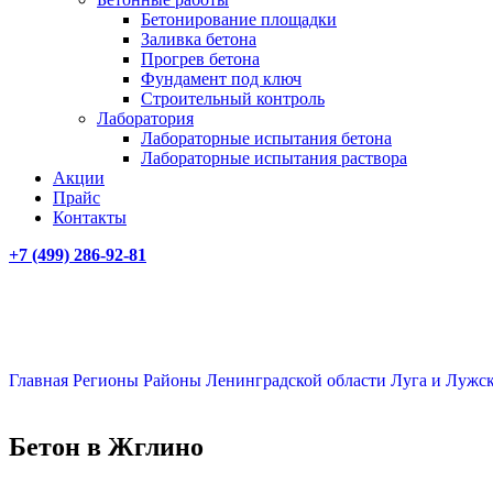
Бетонирование площадки
Заливка бетона
Прогрев бетона
Фундамент под ключ
Строительный контроль
Лаборатория
Лабораторные испытания бетона
Лабораторные испытания раствора
Акции
Прайс
Контакты
+7 (499)
286-92-81
Главная
Регионы
Районы Ленинградской области
Луга и Лужс
Бетон в Жглино