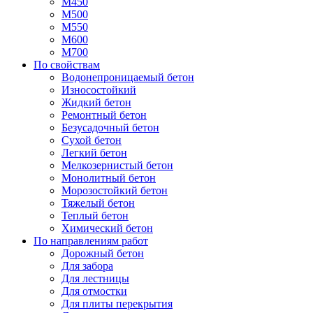
М450
М500
М550
М600
М700
По свойствам
Водонепроницаемый бетон
Износостойкий
Жидкий бетон
Ремонтный бетон
Безусадочный бетон
Сухой бетон
Легкий бетон
Мелкозернистый бетон
Монолитный бетон
Морозостойкий бетон
Тяжелый бетон
Теплый бетон
Химический бетон
По направлениям работ
Дорожный бетон
Для забора
Для лестницы
Для отмостки
Для плиты перекрытия