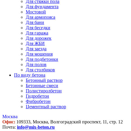
Для стяжки пола
Для фундамента
Мостовой
Для армопояса
Для бани
Для беседки
Для гаража
Для дорожек
Для ЖБИ
Для заезда
Для мощения
Для подбетонки
Для полов
Для столбиков
По виду бетона
Бетонный раствор
Бетонные смеси
Полистиролбетон
Гидробетон
Фибробетон
Цементный раствор
Москва
Офис:
109333, Москва, Волгоградский проспект, 11, стр. 12
Почта:
info@mix-beton.ru