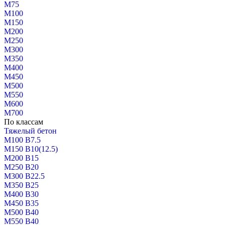
М75
М100
М150
М200
М250
М300
М350
М400
М450
М500
М550
М600
М700
По классам
Тяжелый бетон
М100 В7.5
М150 В10(12.5)
М200 В15
М250 В20
М300 В22.5
М350 В25
М400 В30
М450 В35
М500 В40
М550 В40