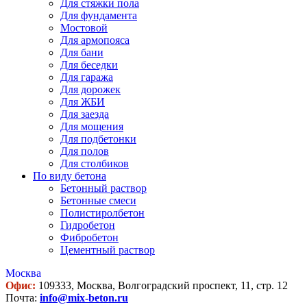
Для стяжки пола
Для фундамента
Мостовой
Для армопояса
Для бани
Для беседки
Для гаража
Для дорожек
Для ЖБИ
Для заезда
Для мощения
Для подбетонки
Для полов
Для столбиков
По виду бетона
Бетонный раствор
Бетонные смеси
Полистиролбетон
Гидробетон
Фибробетон
Цементный раствор
Москва
Офис:
109333, Москва, Волгоградский проспект, 11, стр. 12
Почта:
info@mix-beton.ru