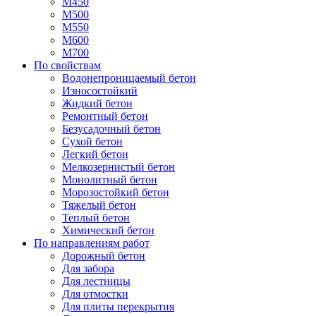
М450
М500
М550
М600
М700
По свойствам
Водонепроницаемый бетон
Износостойкий
Жидкий бетон
Ремонтный бетон
Безусадочный бетон
Сухой бетон
Легкий бетон
Мелкозернистый бетон
Монолитный бетон
Морозостойкий бетон
Тяжелый бетон
Теплый бетон
Химический бетон
По направлениям работ
Дорожный бетон
Для забора
Для лестницы
Для отмостки
Для плиты перекрытия