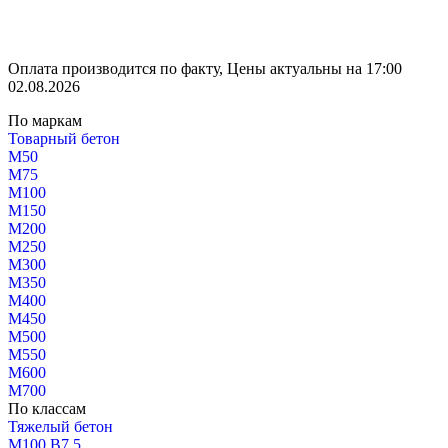
Оплата производится по факту, Цены актуальны на 17:00
02.08.2026
По маркам
Товарный бетон
М50
М75
М100
М150
М200
М250
М300
М350
М400
М450
М500
М550
М600
М700
По классам
Тяжелый бетон
М100 В7.5