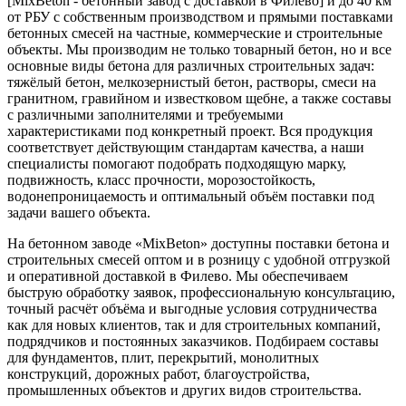
[MixBeton - бетонный завод с доставкой в Филево] и до 40 км
от РБУ с собственным производством и прямыми поставками
бетонных смесей на частные, коммерческие и строительные
объекты. Мы производим не только товарный бетон, но и все
основные виды бетона для различных строительных задач:
тяжёлый бетон, мелкозернистый бетон, растворы, смеси на
гранитном, гравийном и известковом щебне, а также составы
с различными заполнителями и требуемыми
характеристиками под конкретный проект. Вся продукция
соответствует действующим стандартам качества, а наши
специалисты помогают подобрать подходящую марку,
подвижность, класс прочности, морозостойкость,
водонепроницаемость и оптимальный объём поставки под
задачи вашего объекта.
На бетонном заводе «MixBeton» доступны поставки бетона и
строительных смесей оптом и в розницу с удобной отгрузкой
и оперативной доставкой в Филево. Мы обеспечиваем
быструю обработку заявок, профессиональную консультацию,
точный расчёт объёма и выгодные условия сотрудничества
как для новых клиентов, так и для строительных компаний,
подрядчиков и постоянных заказчиков. Подбираем составы
для фундаментов, плит, перекрытий, монолитных
конструкций, дорожных работ, благоустройства,
промышленных объектов и других видов строительства.