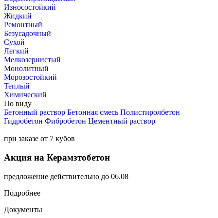
Износостойкий
Жидкий
Ремонтный
Безусадочный
Сухой
Легкий
Мелкозернистый
Монолитный
Морозостойкий
Теплый
Химический
По виду
Бетонный раствор
Бетонная смесь
Полистиролбетон
Гидробетон
Фибробетон
Цементный раствор
при заказе от 7 кубов
Акция на Керамзтобетон
предложение действительно до 06.08
Подробнее
Документы