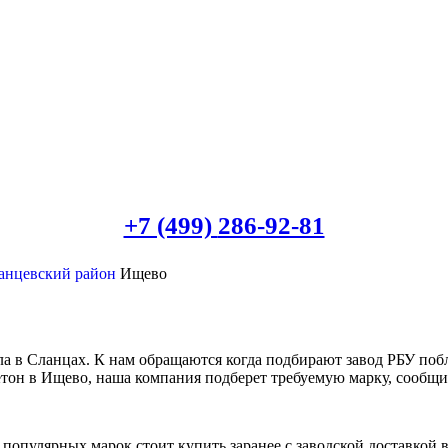
+7 (499)
286-92-81
анцевский район
Ищево
а в Сланцах. К нам обращаются когда подбирают завод РБУ поб
бетон в Ищево, наша компания подберет требуемую марку, сообщи
популярных марок стоит купить заранее с заводской доставкой 