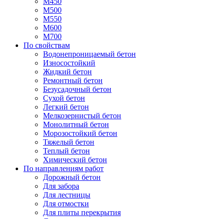
М450
М500
М550
М600
М700
По свойствам
Водонепроницаемый бетон
Износостойкий
Жидкий бетон
Ремонтный бетон
Безусадочный бетон
Сухой бетон
Легкий бетон
Мелкозернистый бетон
Монолитный бетон
Морозостойкий бетон
Тяжелый бетон
Теплый бетон
Химический бетон
По направлениям работ
Дорожный бетон
Для забора
Для лестницы
Для отмостки
Для плиты перекрытия