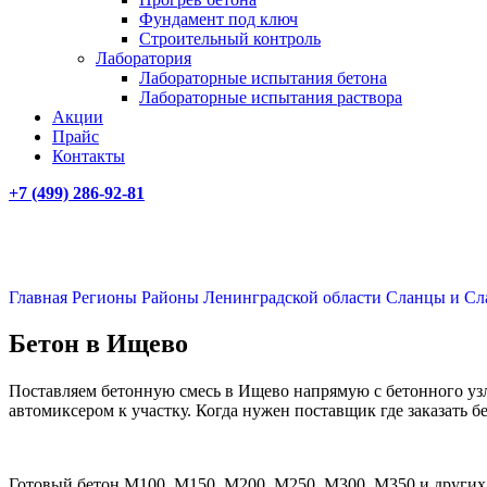
Фундамент под ключ
Строительный контроль
Лаборатория
Лабораторные испытания бетона
Лабораторные испытания раствора
Акции
Прайс
Контакты
+7 (499)
286-92-81
Главная
Регионы
Районы Ленинградской области
Сланцы и Сл
Бетон в Ищево
Поставляем бетонную смесь в Ищево напрямую с бетонного узл
автомиксером к участку. Когда нужен поставщик где заказать 
Готовый бетон М100, М150, М200, М250, М300, М350 и других 