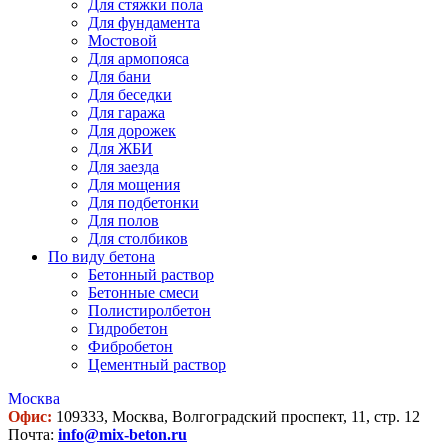
Для стяжки пола
Для фундамента
Мостовой
Для армопояса
Для бани
Для беседки
Для гаража
Для дорожек
Для ЖБИ
Для заезда
Для мощения
Для подбетонки
Для полов
Для столбиков
По виду бетона
Бетонный раствор
Бетонные смеси
Полистиролбетон
Гидробетон
Фибробетон
Цементный раствор
Москва
Офис:
109333, Москва, Волгоградский проспект, 11, стр. 12
Почта:
info@mix-beton.ru