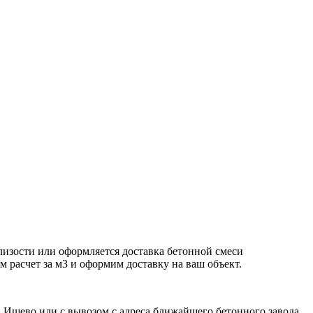
лизости или оформляется доставка бетонной смеси
м расчет за м3 и оформим доставку на ваш объект.
в Ищево или с вывозом с адреса ближайшего бетонного завода