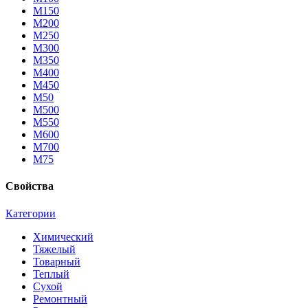
М150
М200
М250
М300
М350
М400
М450
М50
М500
М550
М600
М700
М75
Свойства
Категории
Химический
Тяжелый
Товарный
Теплый
Сухой
Ремонтный