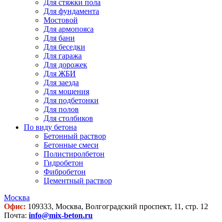
Для стяжки пола
Для фундамента
Мостовой
Для армопояса
Для бани
Для беседки
Для гаража
Для дорожек
Для ЖБИ
Для заезда
Для мощения
Для подбетонки
Для полов
Для столбиков
По виду бетона
Бетонный раствор
Бетонные смеси
Полистиролбетон
Гидробетон
Фибробетон
Цементный раствор
Москва
Офис:
109333, Москва, Волгоградский проспект, 11, стр. 12
Почта:
info@mix-beton.ru