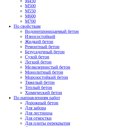
М450
М500
М550
М600
М700
По свойствам
Водонепроницаемый бетон
Износостойкий
Жидкий бетон
Ремонтный бетон
Безусадочный бетон
Сухой бетон
Легкий бетон
Мелкозернистый бетон
Монолитный бетон
Морозостойкий бетон
Тяжелый бетон
Теплый бетон
Химический бетон
По направлениям работ
Дорожный бетон
Для забора
Для лестницы
Для отмостки
Для плиты перекрытия