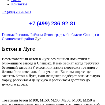
Контакты
+7 (499)
286-92-81
+7 (499)
286-92-81
Главная
Регионы
Районы Ленинградской области
Сланцы и
Сланцевский район
Луг
Бетон в Луге
Везем товарный бетон в Луге без лишней логистики с
ближайшего завода в Сланцах. К нам звонят когда требуется
бетонный завод РБУ рядом или важна перевозка товарного
бетона бетономешалкой на участок. Если вы ищете где
заказать бетон в Луге, наш менеджер подберет оптимальную
марку, рассчитаем цену куба и рассчитаем доставку до
нужного адреса.
Товарный бетон М100, М150, М200, М250, М300, М350 и
других популярных марок лучше купить заранее с заводской