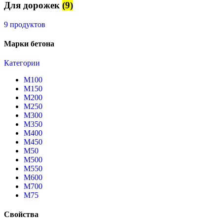
Для дорожек
(9)
9 продуктов
Марки бетона
Категории
М100
М150
М200
М250
М300
М350
М400
М450
М50
М500
М550
М600
М700
М75
Свойства