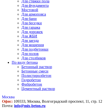
Для стяжки пола
Для фундамента
Мостовой
Для армопояса
Для бани
Для беседки
Для гаража
Для дорожек
Для ЖБИ
Для заезда
Для мощения
Для подбетонки
Для полов
Для столбиков
По виду бетона
Бетонный раствор
Бетонные смеси
Полистиролбетон
Гидробетон
Фибробетон
Цементный раствор
Москва
Офис:
109333, Москва, Волгоградский проспект, 11, стр. 12
Почта:
info@mix-beton.ru