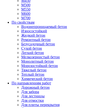
М450
М500
М550
М600
М700
По свойствам
Водонепроницаемый бетон
Износостойкий
Жидкий бетон
Ремонтный бетон
Безусадочный бетон
Сухой бетон
Легкий бетон
Мелкозернистый бетон
Монолитный бетон
Морозостойкий бетон
Тяжелый бетон
Теплый бетон
Химический бетон
По направлениям работ
Дорожный бетон
Для забора
Для лестницы
Для отмостки
Для плиты перекрытия