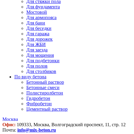
Для стяжки пола
Для фундамента
Мостовой
Для армопояса
Для бани
Для беседки
Для гаража
Для дорожек
Для ЖБИ
Для заезда
Для мощения
Для подбетонки
Для полов
Для столбиков
По виду бетона
Бетонный раствор
Бетонные смеси
Полистиролбетон
Гидробетон
Фибробетон
Цементный раствор
Москва
Офис:
109333, Москва, Волгоградский проспект, 11, стр. 12
Почта:
info@mix-beton.ru