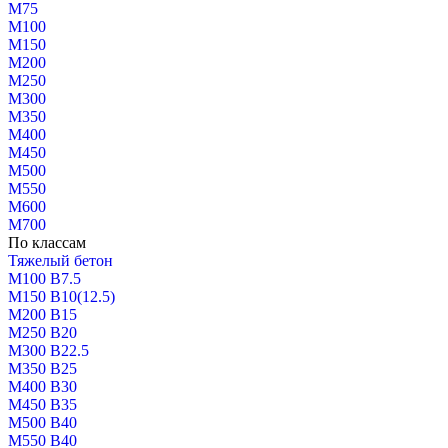
М75
М100
М150
М200
М250
М300
М350
М400
М450
М500
М550
М600
М700
По классам
Тяжелый бетон
М100 В7.5
М150 В10(12.5)
М200 В15
М250 В20
М300 В22.5
М350 В25
М400 В30
М450 В35
М500 В40
М550 В40