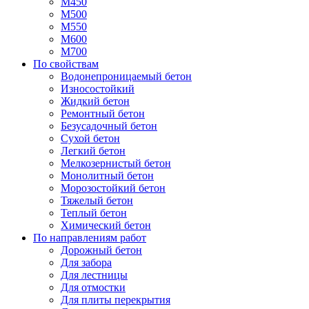
М450
М500
М550
М600
М700
По свойствам
Водонепроницаемый бетон
Износостойкий
Жидкий бетон
Ремонтный бетон
Безусадочный бетон
Сухой бетон
Легкий бетон
Мелкозернистый бетон
Монолитный бетон
Морозостойкий бетон
Тяжелый бетон
Теплый бетон
Химический бетон
По направлениям работ
Дорожный бетон
Для забора
Для лестницы
Для отмостки
Для плиты перекрытия