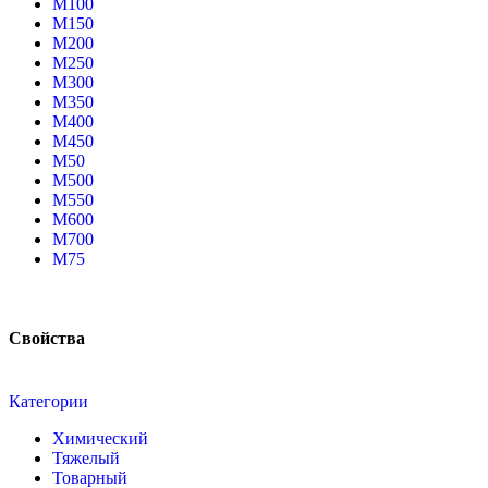
М100
М150
М200
М250
М300
М350
М400
М450
М50
М500
М550
М600
М700
М75
Свойства
Категории
Химический
Тяжелый
Товарный