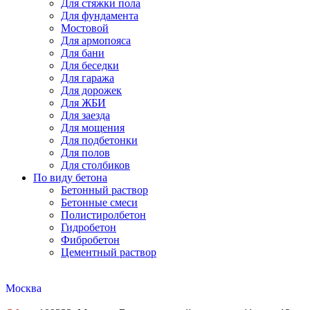
Для стяжки пола
Для фундамента
Мостовой
Для армопояса
Для бани
Для беседки
Для гаража
Для дорожек
Для ЖБИ
Для заезда
Для мощения
Для подбетонки
Для полов
Для столбиков
По виду бетона
Бетонный раствор
Бетонные смеси
Полистиролбетон
Гидробетон
Фибробетон
Цементный раствор
Москва