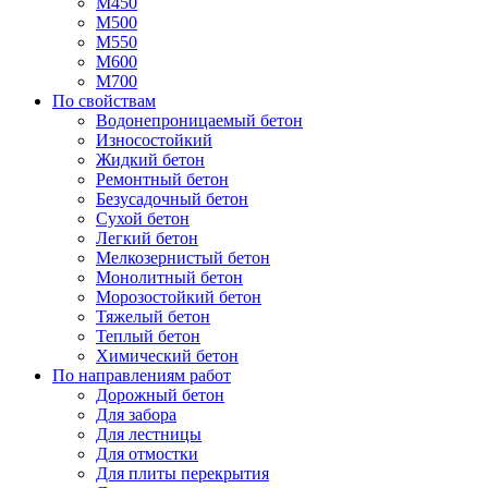
М450
М500
М550
М600
М700
По свойствам
Водонепроницаемый бетон
Износостойкий
Жидкий бетон
Ремонтный бетон
Безусадочный бетон
Сухой бетон
Легкий бетон
Мелкозернистый бетон
Монолитный бетон
Морозостойкий бетон
Тяжелый бетон
Теплый бетон
Химический бетон
По направлениям работ
Дорожный бетон
Для забора
Для лестницы
Для отмостки
Для плиты перекрытия