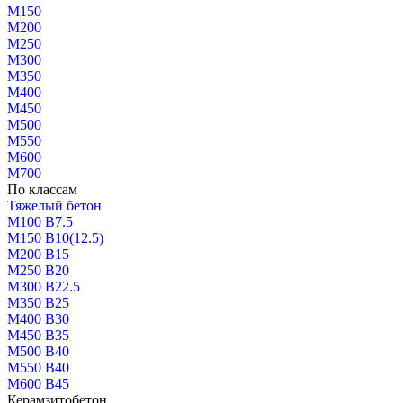
М150
М200
М250
М300
М350
М400
М450
М500
М550
М600
М700
По классам
Тяжелый бетон
М100 В7.5
М150 В10(12.5)
М200 В15
М250 В20
М300 В22.5
М350 В25
М400 В30
М450 В35
М500 В40
М550 В40
М600 В45
Керамзитобетон