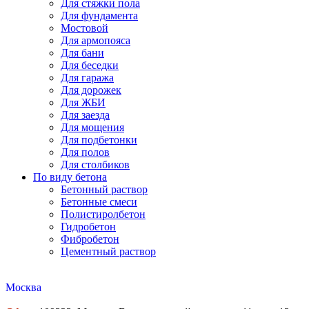
Для стяжки пола
Для фундамента
Мостовой
Для армопояса
Для бани
Для беседки
Для гаража
Для дорожек
Для ЖБИ
Для заезда
Для мощения
Для подбетонки
Для полов
Для столбиков
По виду бетона
Бетонный раствор
Бетонные смеси
Полистиролбетон
Гидробетон
Фибробетон
Цементный раствор
Москва