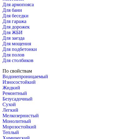
Для армопояса
Для бани
Для беседки
Для гаража
Для дорожек
Для ЖБИ
Для заезда
Для мощения
Для подбетонки
Для полов
Для столбиков
По свойствам
Водонепроницаемый
Износостойкий
Жидкий
Ремонтный
Безусадочный
Сухой
Легкий
Мелкозернистый
Монолитный
Морозостойкий
Теплый
Химический