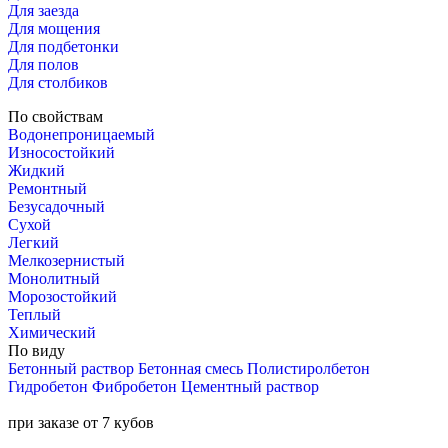
Для заезда
Для мощения
Для подбетонки
Для полов
Для столбиков
По свойствам
Водонепроницаемый
Износостойкий
Жидкий
Ремонтный
Безусадочный
Сухой
Легкий
Мелкозернистый
Монолитный
Морозостойкий
Теплый
Химический
По виду
Бетонный раствор
Бетонная смесь
Полистиролбетон
Гидробетон
Фибробетон
Цементный раствор
при заказе от 7 кубов