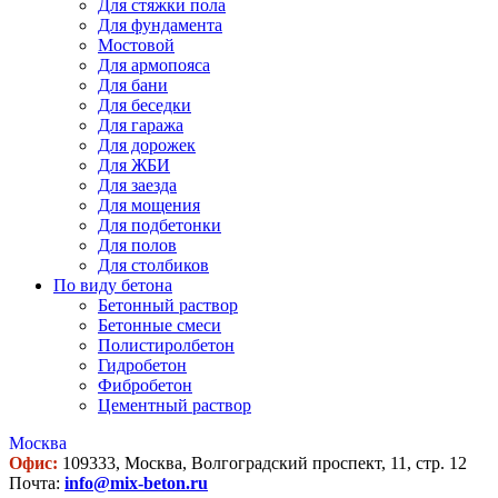
Для стяжки пола
Для фундамента
Мостовой
Для армопояса
Для бани
Для беседки
Для гаража
Для дорожек
Для ЖБИ
Для заезда
Для мощения
Для подбетонки
Для полов
Для столбиков
По виду бетона
Бетонный раствор
Бетонные смеси
Полистиролбетон
Гидробетон
Фибробетон
Цементный раствор
Москва
Офис:
109333, Москва, Волгоградский проспект, 11, стр. 12
Почта:
info@mix-beton.ru