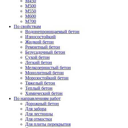
М450
М500
М550
М600
М700
По свойствам
Водонепроницаемый бетон
Износостойкий
Жидкий бетон
Ремонтный бетон
Безусадочный бетон
Сухой бетон
Легкий бетон
Мелкозернистый бетон
Монолитный бетон
Морозостойкий бетон
Тяжелый бетон
Теплый бетон
Химический бетон
По направлениям работ
Дорожный бетон
Для забора
Для лестницы
Для отмостки
Для плиты перекрытия