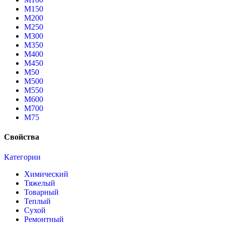
М150
М200
М250
М300
М350
М400
М450
М50
М500
М550
М600
М700
М75
Свойства
Категории
Химический
Тяжелый
Товарный
Теплый
Сухой
Ремонтный