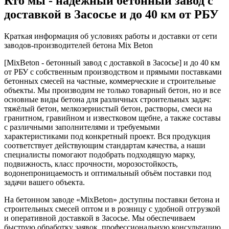
Кто мы - надёжный бетонный завод с
доставкой в Засосье и до 40 км от РБУ
Краткая информация об условиях работы и доставки от сети
заводов-производителей бетона Mix Beton
[MixBeton - бетонный завод с доставкой в Засосье] и до 40 км
от РБУ с собственным производством и прямыми поставками
бетонных смесей на частные, коммерческие и строительные
объекты. Мы производим не только товарный бетон, но и все
основные виды бетона для различных строительных задач:
тяжёлый бетон, мелкозернистый бетон, растворы, смеси на
гранитном, гравийном и известковом щебне, а также составы
с различными заполнителями и требуемыми
характеристиками под конкретный проект. Вся продукция
соответствует действующим стандартам качества, а наши
специалисты помогают подобрать подходящую марку,
подвижность, класс прочности, морозостойкость,
водонепроницаемость и оптимальный объём поставки под
задачи вашего объекта.
На бетонном заводе «MixBeton» доступны поставки бетона и
строительных смесей оптом и в розницу с удобной отгрузкой
и оперативной доставкой в Засосье. Мы обеспечиваем
быструю обработку заявок, профессиональную консультацию,