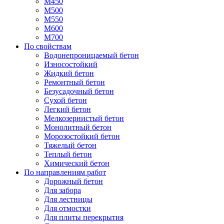
М450
М500
М550
М600
М700
По свойствам
Водонепроницаемый бетон
Износостойкий
Жидкий бетон
Ремонтный бетон
Безусадочный бетон
Сухой бетон
Легкий бетон
Мелкозернистый бетон
Монолитный бетон
Морозостойкий бетон
Тяжелый бетон
Теплый бетон
Химический бетон
По направлениям работ
Дорожный бетон
Для забора
Для лестницы
Для отмостки
Для плиты перекрытия