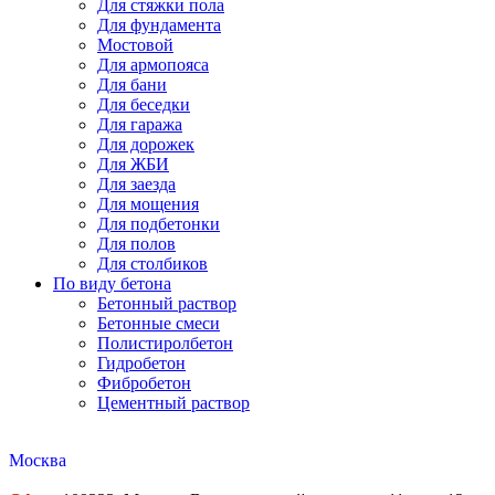
Для стяжки пола
Для фундамента
Мостовой
Для армопояса
Для бани
Для беседки
Для гаража
Для дорожек
Для ЖБИ
Для заезда
Для мощения
Для подбетонки
Для полов
Для столбиков
По виду бетона
Бетонный раствор
Бетонные смеси
Полистиролбетон
Гидробетон
Фибробетон
Цементный раствор
Москва