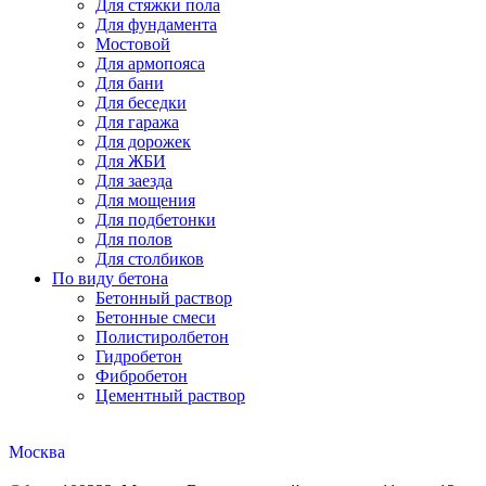
Для стяжки пола
Для фундамента
Мостовой
Для армопояса
Для бани
Для беседки
Для гаража
Для дорожек
Для ЖБИ
Для заезда
Для мощения
Для подбетонки
Для полов
Для столбиков
По виду бетона
Бетонный раствор
Бетонные смеси
Полистиролбетон
Гидробетон
Фибробетон
Цементный раствор
Москва