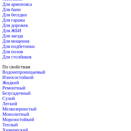
Для армопояса
Для бани
Для беседки
Для гаража
Для дорожек
Для ЖБИ
Для заезда
Для мощения
Для подбетонки
Для полов
Для столбиков
По свойствам
Водонепроницаемый
Износостойкий
Жидкий
Ремонтный
Безусадочный
Сухой
Легкий
Мелкозернистый
Монолитный
Морозостойкий
Теплый
Химический