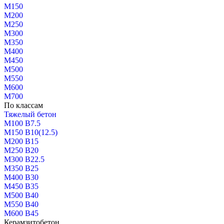
М150
М200
М250
М300
М350
М400
М450
М500
М550
М600
М700
По классам
Тяжелый бетон
М100 В7.5
М150 В10(12.5)
М200 В15
М250 В20
М300 В22.5
М350 В25
М400 В30
М450 В35
М500 В40
М550 В40
М600 В45
Керамзитобетон