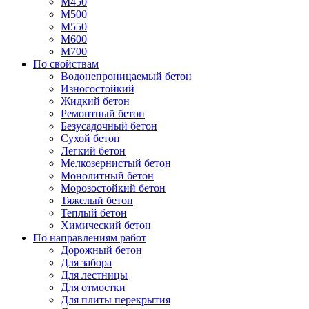
М450
М500
М550
М600
М700
По свойствам
Водонепроницаемый бетон
Износостойкий
Жидкий бетон
Ремонтный бетон
Безусадочный бетон
Сухой бетон
Легкий бетон
Мелкозернистый бетон
Монолитный бетон
Морозостойкий бетон
Тяжелый бетон
Теплый бетон
Химический бетон
По направлениям работ
Дорожный бетон
Для забора
Для лестницы
Для отмостки
Для плиты перекрытия