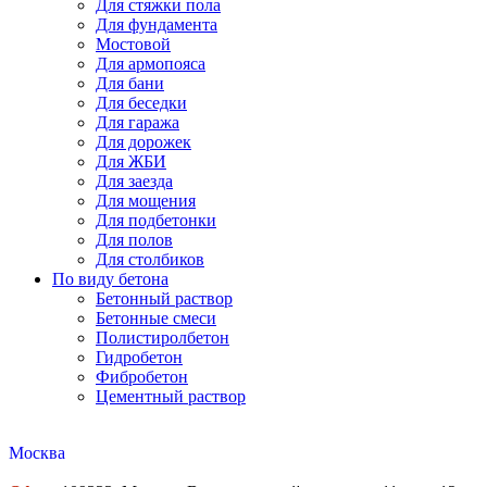
Для стяжки пола
Для фундамента
Мостовой
Для армопояса
Для бани
Для беседки
Для гаража
Для дорожек
Для ЖБИ
Для заезда
Для мощения
Для подбетонки
Для полов
Для столбиков
По виду бетона
Бетонный раствор
Бетонные смеси
Полистиролбетон
Гидробетон
Фибробетон
Цементный раствор
Москва