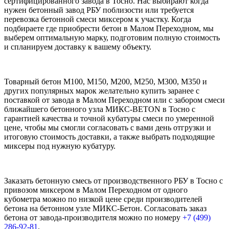
сертифицированного завода в Тосно. Нас выбирают когда
нужен бетонный завод РБУ поблизости или требуется
перевозка бетонной смеси миксером к участку. Когда
подбираете где приобрести бетон в Малом Переходном, мы
выберем оптимальную марку, подготовим полную стоимость
и спланируем доставку к вашему объекту.
Товарный бетон М100, М150, М200, М250, М300, М350 и
других популярных марок желательно купить заранее с
поставкой от завода в Малом Переходном или с забором смеси
ближайшего бетонного узла МИКС-BETON в Тосно с
гарантией качества и точной кубатуры смеси по умеренной
цене, чтобы мы смогли согласовать с вами день отгрузки и
итоговую стоимость доставки, а также выбрать подходящие
миксеры под нужную кубатуру.
Заказать бетонную смесь от производственного РБУ в Тосно с
привозом миксером в Малом Переходном от одного
кубометра можно по низкой цене среди производителей
бетона на бетонном узле МИКС-Бетон. Согласовать заказ
бетона от завода-производителя можно по номеру
+7 (499)
286-92-81
.