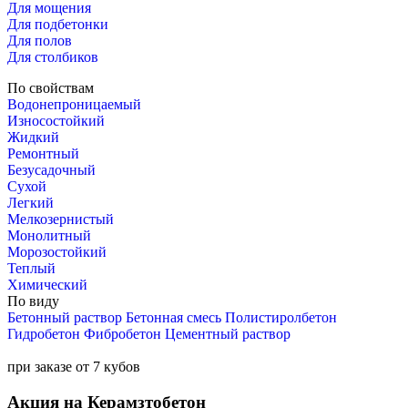
Для мощения
Для подбетонки
Для полов
Для столбиков
По свойствам
Водонепроницаемый
Износостойкий
Жидкий
Ремонтный
Безусадочный
Сухой
Легкий
Мелкозернистый
Монолитный
Морозостойкий
Теплый
Химический
По виду
Бетонный раствор
Бетонная смесь
Полистиролбетон
Гидробетон
Фибробетон
Цементный раствор
при заказе от 7 кубов
Акция на Керамзтобетон