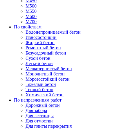
М450
М500
М550
М600
М700
По свойствам
Водонепроницаемый бетон
Износостойкий
Жидкий бетон
Ремонтный бетон
Безусадочный бетон
Сухой бетон
Легкий бетон
Мелкозернистый бетон
Монолитный бетон
Морозостойкий бетон
Тяжелый бетон
Теплый бетон
Химический бетон
По направлениям работ
Дорожный бетон
Для забора
Для лестницы
Для отмостки
Для плиты перекрытия