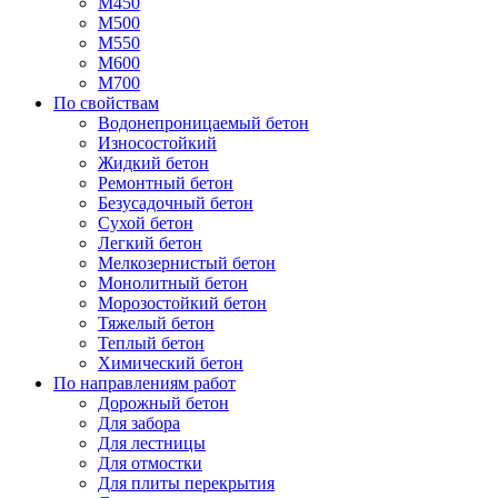
М450
М500
М550
М600
М700
По свойствам
Водонепроницаемый бетон
Износостойкий
Жидкий бетон
Ремонтный бетон
Безусадочный бетон
Сухой бетон
Легкий бетон
Мелкозернистый бетон
Монолитный бетон
Морозостойкий бетон
Тяжелый бетон
Теплый бетон
Химический бетон
По направлениям работ
Дорожный бетон
Для забора
Для лестницы
Для отмостки
Для плиты перекрытия