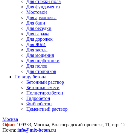
Для стяжки пола
Для фундамента
Мостовой
Для армопояса
Для бани
Для беседки
Для гаража
Для дорожек
Для ЖБИ
Для заезда
Для мощения
Для подбетонки
Для полов
Для столбиков
По виду бетона
Бетонный раствор
Бетонные смеси
Полистиролбетон
Гидробетон
Фибробетон
Цементный раствор
Москва
Офис:
109333, Москва, Волгоградский проспект, 11, стр. 12
Почта:
info@mix-beton.ru