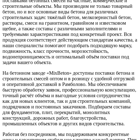
поставками бетонных смесей на частные, коммерческие и
строительные объекты. Мы производим не только товарный
бетон, но и все основные виды бетона для различных
строительных задач: тяжёлый бетон, мелкозернистый бетон,
растворы, смеси на гранитном, гравийном и известковом
щебне, а также составы с различными заполнителями и
требуемыми характеристиками под конкретный проект. Вся
продукция соответствует действующим стандартам качества, а
наши специалисты помогают подобрать подходящую марку,
подвижность, класс прочности, морозостойкость,
водонепроницаемость и оптимальный объём поставки под
задачи вашего объекта.
На бетонном заводе «MixBeton» доступны поставки бетона и
строительных смесей оптом и в розницу с удобной отгрузкой
и оперативной доставкой в Рамболово. Мы обеспечиваем
быструю обработку заявок, профессиональную консультацию,
точный расчёт объёма и выгодные условия сотрудничества
как для новых клиентов, так и для строительных компаний,
подрядчиков и постоянных заказчиков. Подбираем составы
для фундаментов, плит, перекрытий, монолитных
конструкций, дорожных работ, благоустройства,
промышленных объектов и других видов строительства.
Работая без посредников, мы поддерживаем конкурентные
цены и гарантируем стабильное качество каждой партии. При