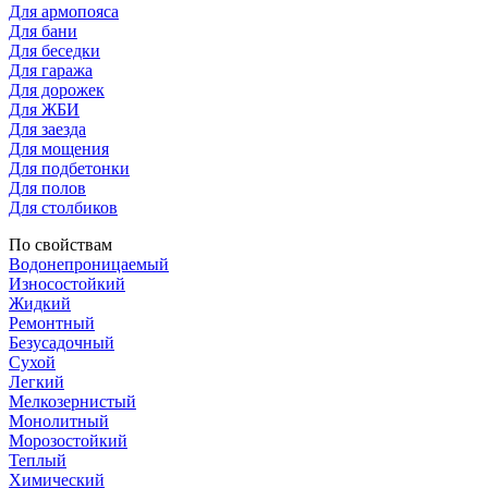
Для армопояса
Для бани
Для беседки
Для гаража
Для дорожек
Для ЖБИ
Для заезда
Для мощения
Для подбетонки
Для полов
Для столбиков
По свойствам
Водонепроницаемый
Износостойкий
Жидкий
Ремонтный
Безусадочный
Сухой
Легкий
Мелкозернистый
Монолитный
Морозостойкий
Теплый
Химический