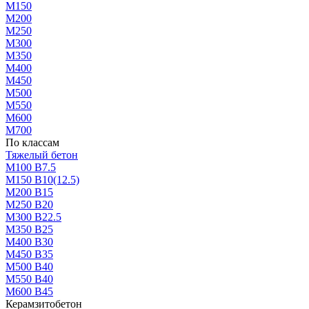
М150
М200
М250
М300
М350
М400
М450
М500
М550
М600
М700
По классам
Тяжелый бетон
М100 В7.5
М150 В10(12.5)
М200 В15
М250 В20
М300 В22.5
М350 В25
М400 В30
М450 В35
М500 В40
М550 В40
М600 В45
Керамзитобетон