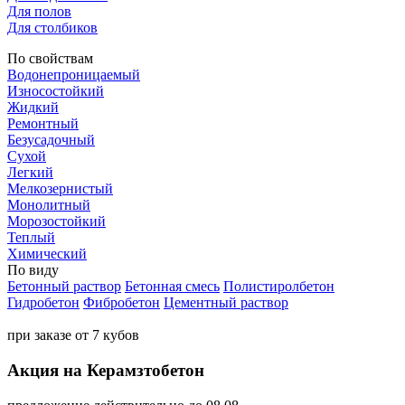
Для полов
Для столбиков
По свойствам
Водонепроницаемый
Износостойкий
Жидкий
Ремонтный
Безусадочный
Сухой
Легкий
Мелкозернистый
Монолитный
Морозостойкий
Теплый
Химический
По виду
Бетонный раствор
Бетонная смесь
Полистиролбетон
Гидробетон
Фибробетон
Цементный раствор
при заказе от 7 кубов
Акция на Керамзтобетон