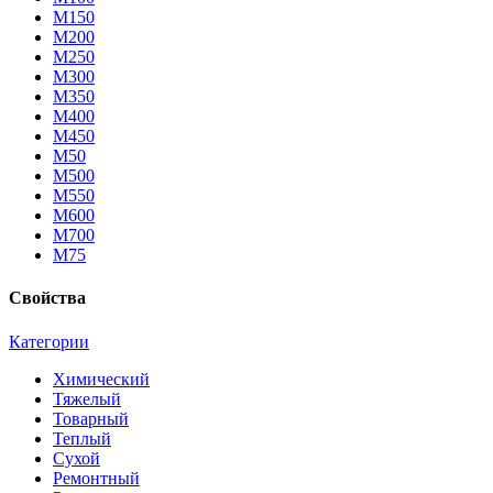
М150
М200
М250
М300
М350
М400
М450
М50
М500
М550
М600
М700
М75
Свойства
Категории
Химический
Тяжелый
Товарный
Теплый
Сухой
Ремонтный