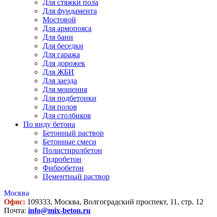
Для стяжки пола
Для фундамента
Мостовой
Для армопояса
Для бани
Для беседки
Для гаража
Для дорожек
Для ЖБИ
Для заезда
Для мощения
Для подбетонки
Для полов
Для столбиков
По виду бетона
Бетонный раствор
Бетонные смеси
Полистиролбетон
Гидробетон
Фибробетон
Цементный раствор
Москва
Офис:
109333, Москва, Волгоградский проспект, 11, стр. 12
Почта:
info@mix-beton.ru