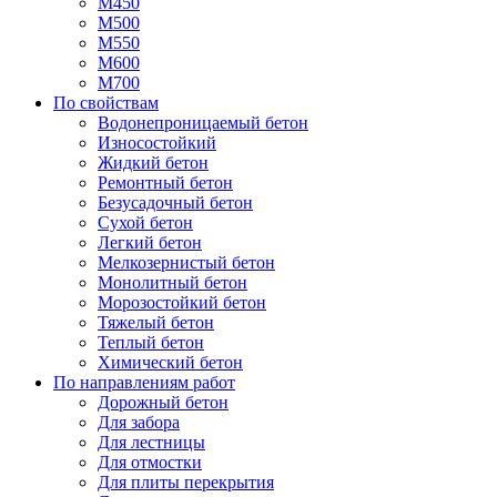
М450
М500
М550
М600
М700
По свойствам
Водонепроницаемый бетон
Износостойкий
Жидкий бетон
Ремонтный бетон
Безусадочный бетон
Сухой бетон
Легкий бетон
Мелкозернистый бетон
Монолитный бетон
Морозостойкий бетон
Тяжелый бетон
Теплый бетон
Химический бетон
По направлениям работ
Дорожный бетон
Для забора
Для лестницы
Для отмостки
Для плиты перекрытия