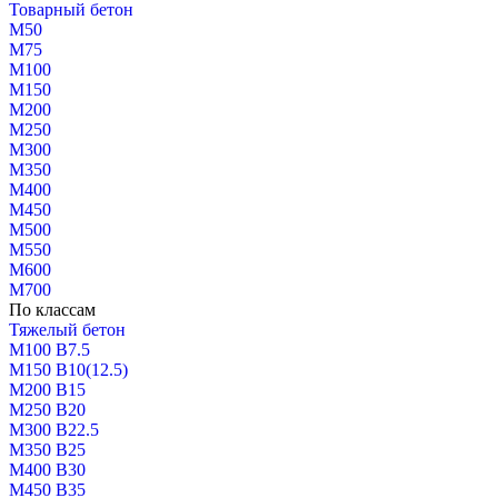
Товарный бетон
М50
М75
М100
М150
М200
М250
М300
М350
М400
М450
М500
М550
М600
М700
По классам
Тяжелый бетон
М100 В7.5
М150 В10(12.5)
М200 В15
М250 В20
М300 В22.5
М350 В25
М400 В30
М450 В35