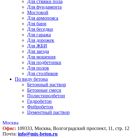
Для стяжки пола
Для фундамента
Мостовой
Для армопояса
Для бани
Для беседки
Для гаража
Для дорожек
Для ЖБИ
Для заезда
Для мощения
Для подбетонки
Для полов
Для столбиков
По виду бетона
Бетонный раствор
Бетонные смеси
Полистиролбетон
Гидробетон
Фибробетон
Цементный раствор
Москва
Офис:
109333, Москва, Волгоградский проспект, 11, стр. 12
Почта:
info@mix-beton.ru