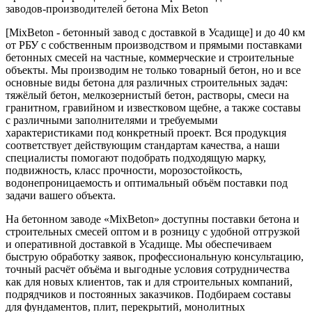
заводов-производителей бетона Mix Beton
[MixBeton - бетонный завод с доставкой в Усадище] и до 40 км
от РБУ с собственным производством и прямыми поставками
бетонных смесей на частные, коммерческие и строительные
объекты. Мы производим не только товарный бетон, но и все
основные виды бетона для различных строительных задач:
тяжёлый бетон, мелкозернистый бетон, растворы, смеси на
гранитном, гравийном и известковом щебне, а также составы
с различными заполнителями и требуемыми
характеристиками под конкретный проект. Вся продукция
соответствует действующим стандартам качества, а наши
специалисты помогают подобрать подходящую марку,
подвижность, класс прочности, морозостойкость,
водонепроницаемость и оптимальный объём поставки под
задачи вашего объекта.
На бетонном заводе «MixBeton» доступны поставки бетона и
строительных смесей оптом и в розницу с удобной отгрузкой
и оперативной доставкой в Усадище. Мы обеспечиваем
быструю обработку заявок, профессиональную консультацию,
точный расчёт объёма и выгодные условия сотрудничества
как для новых клиентов, так и для строительных компаний,
подрядчиков и постоянных заказчиков. Подбираем составы
для фундаментов, плит, перекрытий, монолитных