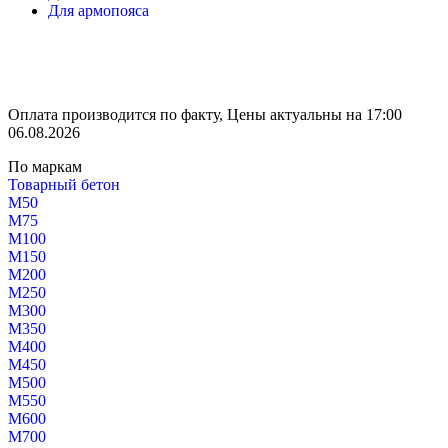
Для армопояса
Оплата производится по факту, Цены актуальны на 17:00
06.08.2026
По маркам
Товарный бетон
М50
М75
М100
М150
М200
М250
М300
М350
М400
М450
М500
М550
М600
М700