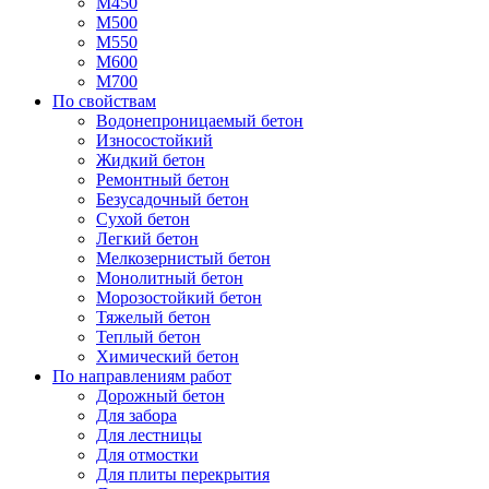
М450
М500
М550
М600
М700
По свойствам
Водонепроницаемый бетон
Износостойкий
Жидкий бетон
Ремонтный бетон
Безусадочный бетон
Сухой бетон
Легкий бетон
Мелкозернистый бетон
Монолитный бетон
Морозостойкий бетон
Тяжелый бетон
Теплый бетон
Химический бетон
По направлениям работ
Дорожный бетон
Для забора
Для лестницы
Для отмостки
Для плиты перекрытия