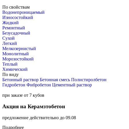
По свойствам
Водонепроницаемый
Износостойкий
Жидкий
Ремонтный
Безусадочный
Сухой
Легкий
Мелкозернистый
Монолитный
Морозостойкий
Теплый
Химический
По виду
Бетонный раствор
Бетонная смесь
Полистиролбетон
Гидробетон
Фибробетон
Цементный раствор
при заказе от 7 кубов
Акция на Керамзтобетон
предложение действительно до 09.08
Подробнее