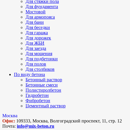
Для стяжки пола
Для фундамента
Мостовой
Для армопояса
Для бани
Для беседки
Для гаража
Для дорожек
Для ЖБИ
Для заезда
Для мощения
Для подбетонки
Для полов
Для столбиков
По виду бетона
Бетонный раствор
Бетонные смеси
Полистиролбетон
Гидробетон
Фибробетон
Цементный раствор
Москва
Офис:
109333, Москва, Волгоградский проспект, 11, стр. 12
Почта:
info@mix-beton.ru