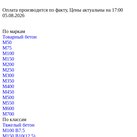
Оплата производится по факту, Цены актуальны на 17:00
05.08.2026
По маркам
Товарный бетон
М50
М75
М100
М150
М200
М250
М300
М350
М400
М450
М500
М550
М600
М700
По классам
Тяжелый бетон
М100 В7.5
М150 В10(12.5)