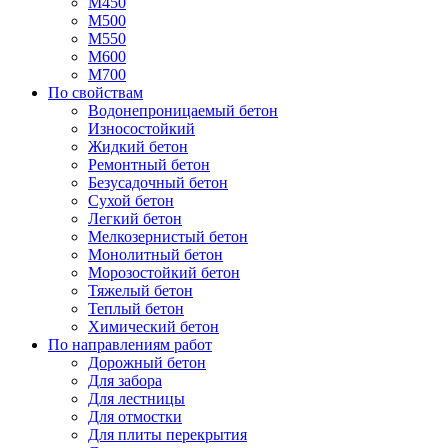
М450
М500
М550
М600
М700
По свойствам
Водонепроницаемый бетон
Износостойкий
Жидкий бетон
Ремонтный бетон
Безусадочный бетон
Сухой бетон
Легкий бетон
Мелкозернистый бетон
Монолитный бетон
Морозостойкий бетон
Тяжелый бетон
Теплый бетон
Химический бетон
По направлениям работ
Дорожный бетон
Для забора
Для лестницы
Для отмостки
Для плиты перекрытия