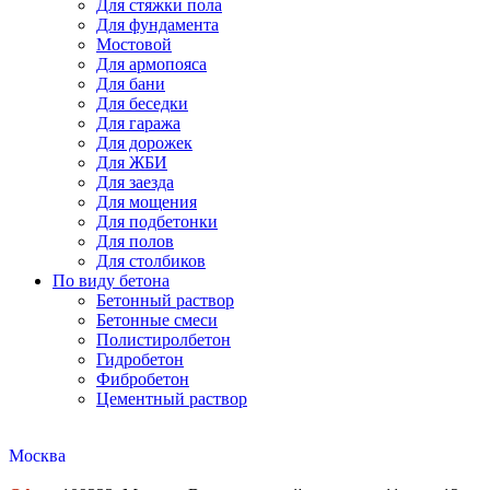
Для стяжки пола
Для фундамента
Мостовой
Для армопояса
Для бани
Для беседки
Для гаража
Для дорожек
Для ЖБИ
Для заезда
Для мощения
Для подбетонки
Для полов
Для столбиков
По виду бетона
Бетонный раствор
Бетонные смеси
Полистиролбетон
Гидробетон
Фибробетон
Цементный раствор
Москва