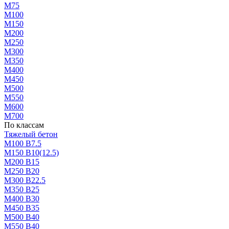
М75
М100
М150
М200
М250
М300
М350
М400
М450
М500
М550
М600
М700
По классам
Тяжелый бетон
М100 В7.5
М150 В10(12.5)
М200 В15
М250 В20
М300 В22.5
М350 В25
М400 В30
М450 В35
М500 В40
М550 В40