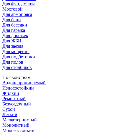
Для фундамента
Мостовой
Для армопояса
Для бани
Для беседки
Для гаража
Для дорожек
Для ЖБИ
Для заезда
Для мощения
Для подбетонки
Для полов
Для столбиков
По свойствам
Водонепроницаемый
Износостойкий
Жидкий
Ремонтный
Безусадочный
Сухой
Легкий
Мелкозернистый
Монолитный
Морозостойкий