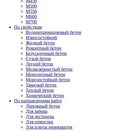
М450
М500
М550
М600
М700
По свойствам
Водонепроницаемый бетон
Износостойкий
Жидкий бетон
Ремонтный бетон
Безусадочный бетон
Сухой бетон
Легкий бетон
Мелкозернистый бетон
Монолитный бетон
Морозостойкий бетон
Тяжелый бетон
Теплый бетон
Химический бетон
По направлениям работ
Дорожный бетон
Для забора
Для лестницы
Для отмостки
Для плиты перекрытия