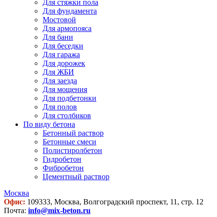
Для стяжки пола
Для фундамента
Мостовой
Для армопояса
Для бани
Для беседки
Для гаража
Для дорожек
Для ЖБИ
Для заезда
Для мощения
Для подбетонки
Для полов
Для столбиков
По виду бетона
Бетонный раствор
Бетонные смеси
Полистиролбетон
Гидробетон
Фибробетон
Цементный раствор
Москва
Офис:
109333, Москва, Волгоградский проспект, 11, стр. 12
Почта:
info@mix-beton.ru