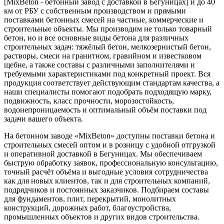
[MixBeton - бетонный завод с доставкой в Бегуницах] и до 40
км от РБУ с собственным производством и прямыми
поставками бетонных смесей на частные, коммерческие и
строительные объекты. Мы производим не только товарный
бетон, но и все основные виды бетона для различных
строительных задач: тяжёлый бетон, мелкозернистый бетон,
растворы, смеси на гранитном, гравийном и известковом
щебне, а также составы с различными заполнителями и
требуемыми характеристиками под конкретный проект. Вся
продукция соответствует действующим стандартам качества, а
наши специалисты помогают подобрать подходящую марку,
подвижность, класс прочности, морозостойкость,
водонепроницаемость и оптимальный объём поставки под
задачи вашего объекта.
На бетонном заводе «MixBeton» доступны поставки бетона и
строительных смесей оптом и в розницу с удобной отгрузкой
и оперативной доставкой в Бегуницах. Мы обеспечиваем
быструю обработку заявок, профессиональную консультацию,
точный расчёт объёма и выгодные условия сотрудничества
как для новых клиентов, так и для строительных компаний,
подрядчиков и постоянных заказчиков. Подбираем составы
для фундаментов, плит, перекрытий, монолитных
конструкций, дорожных работ, благоустройства,
промышленных объектов и других видов строительства.