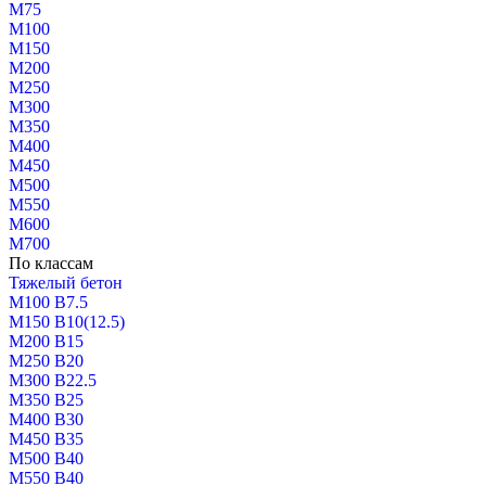
М75
М100
М150
М200
М250
М300
М350
М400
М450
М500
М550
М600
М700
По классам
Тяжелый бетон
М100 В7.5
М150 В10(12.5)
М200 В15
М250 В20
М300 В22.5
М350 В25
М400 В30
М450 В35
М500 В40
М550 В40