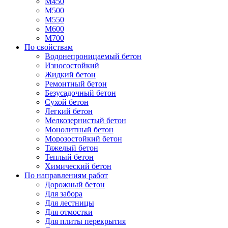
М450
М500
М550
М600
М700
По свойствам
Водонепроницаемый бетон
Износостойкий
Жидкий бетон
Ремонтный бетон
Безусадочный бетон
Сухой бетон
Легкий бетон
Мелкозернистый бетон
Монолитный бетон
Морозостойкий бетон
Тяжелый бетон
Теплый бетон
Химический бетон
По направлениям работ
Дорожный бетон
Для забора
Для лестницы
Для отмостки
Для плиты перекрытия