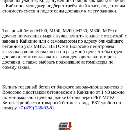
прямо на участок. Когда нужен поставщик как заказать бетон
в Кайкино, менеджер подберет требуемый класс, подготовим
стоимость смеси и подготовим доставку к месту заливки.
Товарный бетон М100, М150, М200, М250, М300, М350 и
других популярных марок лучше купить заранее с отгрузкой с
завода в Кайкино или с самовывозом по адресу ближайшего
бетонного узла МИКС-BETON в Волосово с контролем
качества и количества смеси по разумной цене, чтобы отдел
доставки смог согласовать с вами день доставки и тариф
доставки, а также выбрать подходящие автомиксеры по
объему заказа.
Купить товарный бетон от близкого завода-производителя в
Волосово с доставкой бетоновозом в Кайкино от 1 м3 можно
по минимальной цене на рынке бетона через РБУ МИКС-
Бетон. Приобрести товарный бетон с завода РБУ удобно по
номеру
+7 (499)
286-92-81
.