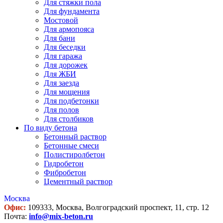
Для стяжки пола
Для фундамента
Мостовой
Для армопояса
Для бани
Для беседки
Для гаража
Для дорожек
Для ЖБИ
Для заезда
Для мощения
Для подбетонки
Для полов
Для столбиков
По виду бетона
Бетонный раствор
Бетонные смеси
Полистиролбетон
Гидробетон
Фибробетон
Цементный раствор
Москва
Офис:
109333, Москва, Волгоградский проспект, 11, стр. 12
Почта:
info@mix-beton.ru