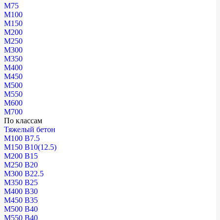
М75
М100
М150
М200
М250
М300
М350
М400
М450
М500
М550
М600
М700
По классам
Тяжелый бетон
М100 В7.5
М150 В10(12.5)
М200 В15
М250 В20
М300 В22.5
М350 В25
М400 В30
М450 В35
М500 В40
М550 В40