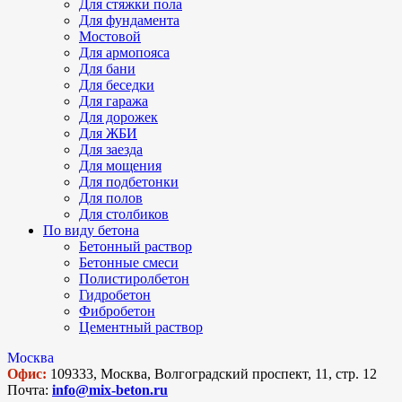
Для стяжки пола
Для фундамента
Мостовой
Для армопояса
Для бани
Для беседки
Для гаража
Для дорожек
Для ЖБИ
Для заезда
Для мощения
Для подбетонки
Для полов
Для столбиков
По виду бетона
Бетонный раствор
Бетонные смеси
Полистиролбетон
Гидробетон
Фибробетон
Цементный раствор
Москва
Офис:
109333, Москва, Волгоградский проспект, 11, стр. 12
Почта:
info@mix-beton.ru