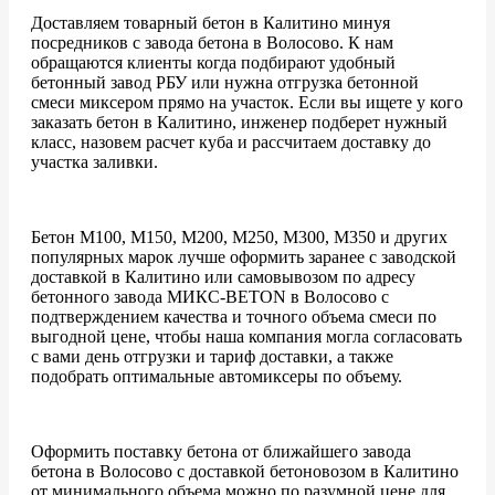
Доставляем товарный бетон в Калитино минуя
посредников с завода бетона в Волосово. К нам
обращаются клиенты когда подбирают удобный
бетонный завод РБУ или нужна отгрузка бетонной
смеси миксером прямо на участок. Если вы ищете у кого
заказать бетон в Калитино, инженер подберет нужный
класс, назовем расчет куба и рассчитаем доставку до
участка заливки.
Бетон М100, М150, М200, М250, М300, М350 и других
популярных марок лучше оформить заранее с заводской
доставкой в Калитино или самовывозом по адресу
бетонного завода МИКС-BETON в Волосово с
подтверждением качества и точного объема смеси по
выгодной цене, чтобы наша компания могла согласовать
с вами день отгрузки и тариф доставки, а также
подобрать оптимальные автомиксеры по объему.
Оформить поставку бетона от ближайшего завода
бетона в Волосово с доставкой бетоновозом в Калитино
от минимального объема можно по разумной цене для