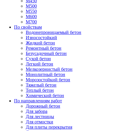
М450
М500
М550
М600
М700
По свойствам
Водонепроницаемый бетон
Износостойкий
Жидкий бетон
Ремонтный бетон
Безусадочный бетон
Сухой бетон
Легкий бетон
Мелкозернистый бетон
Монолитный бетон
Морозостойкий бетон
Тяжелый бетон
Теплый бетон
Химический бетон
По направлениям работ
Дорожный бетон
Для забора
Для лестницы
Для отмостки
Для плиты перекрытия