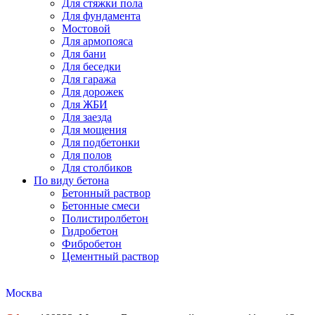
Для стяжки пола
Для фундамента
Мостовой
Для армопояса
Для бани
Для беседки
Для гаража
Для дорожек
Для ЖБИ
Для заезда
Для мощения
Для подбетонки
Для полов
Для столбиков
По виду бетона
Бетонный раствор
Бетонные смеси
Полистиролбетон
Гидробетон
Фибробетон
Цементный раствор
Москва