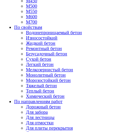
М450
М500
М550
М600
М700
По свойствам
Водонепроницаемый бетон
Износостойкий
Жидкий бетон
Ремонтный бетон
Безусадочный бетон
Сухой бетон
Легкий бетон
Мелкозернистый бетон
Монолитный бетон
Морозостойкий бетон
Тяжелый бетон
Теплый бетон
Химический бетон
По направлениям работ
Дорожный бетон
Для забора
Для лестницы
Для отмостки
Для плиты перекрытия