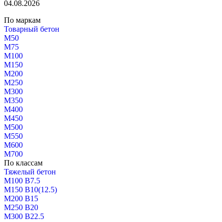
04.08.2026
По маркам
Товарный бетон
М50
М75
М100
М150
М200
М250
М300
М350
М400
М450
М500
М550
М600
М700
По классам
Тяжелый бетон
М100 В7.5
М150 В10(12.5)
М200 В15
М250 В20
М300 В22.5