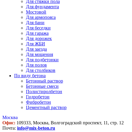
Для стяжки пола
Для фундамента
Мостовой
Для армопояса
Для бани
Для беседки
Для гаража
Для дорожек
Для ЖБИ
Для заезда
Для мощения
Для подбетонки
Для полов
Для столбиков
По виду бетона
Бетонный раствор
Бетонные смеси
Полистиролбетон
Гидробетон
Фибробетон
Цементный раствор
Москва
Офис:
109333, Москва, Волгоградский проспект, 11, стр. 12
Почта:
info@mix-beton.ru