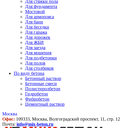
Для стяжки пола
Для фундамента
Мостовой
Для армопояса
Для бани
Для беседки
Для гаража
Для дорожек
Для ЖБИ
Для заезда
Для мощения
Для подбетонки
Для полов
Для столбиков
По виду бетона
Бетонный раствор
Бетонные смеси
Полистиролбетон
Гидробетон
Фибробетон
Цементный раствор
Москва
Офис:
109333, Москва, Волгоградский проспект, 11, стр. 12
Почта:
info@mix-beton.ru