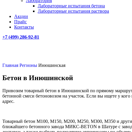
Лаборатория
Лабораторные испытания бетона
Лабораторные испытания раствора
Акции
Прайс
Контакты
+7 (499)
286-92-81
Главная
Регионы
Инюшинская
Бетон в Инюшинской
Привозим товарный бетон в Инюшинской по прямому маршруту 
бетонной смеси бетоновозом на участок. Если вы ищете у ког
адрес.
Товарный бетон М100, М150, М200, М250, М300, М350 и других
ближайшего бетонного завода МИКС-BETON в Шатуре с заводски
доставки, а также выбрать подходящие автомиксеры по объему 