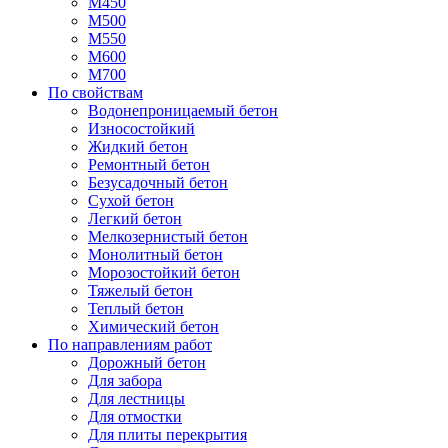
М450
М500
М550
М600
М700
По свойствам
Водонепроницаемый бетон
Износостойкий
Жидкий бетон
Ремонтный бетон
Безусадочный бетон
Сухой бетон
Легкий бетон
Мелкозернистый бетон
Монолитный бетон
Морозостойкий бетон
Тяжелый бетон
Теплый бетон
Химический бетон
По направлениям работ
Дорожный бетон
Для забора
Для лестницы
Для отмостки
Для плиты перекрытия