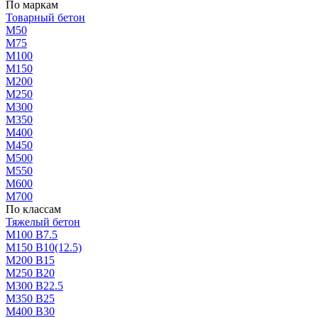
По маркам
Товарный бетон
М50
М75
М100
М150
М200
М250
М300
М350
М400
М450
М500
М550
М600
М700
По классам
Тяжелый бетон
М100 В7.5
М150 В10(12.5)
М200 В15
М250 В20
М300 В22.5
М350 В25
М400 В30