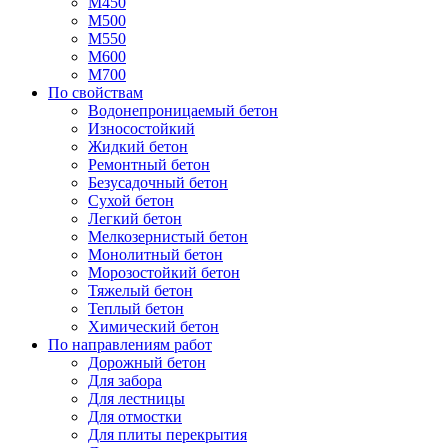
М450
М500
М550
М600
М700
По свойствам
Водонепроницаемый бетон
Износостойкий
Жидкий бетон
Ремонтный бетон
Безусадочный бетон
Сухой бетон
Легкий бетон
Мелкозернистый бетон
Монолитный бетон
Морозостойкий бетон
Тяжелый бетон
Теплый бетон
Химический бетон
По направлениям работ
Дорожный бетон
Для забора
Для лестницы
Для отмостки
Для плиты перекрытия