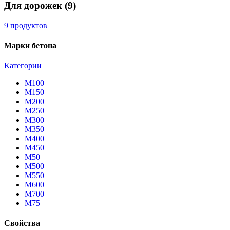
Для дорожек
(9)
9 продуктов
Марки бетона
Категории
М100
М150
М200
М250
М300
М350
М400
М450
М50
М500
М550
М600
М700
М75
Свойства