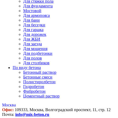
Для стяжки пола
Для фундамента
Мостовой
Для армопояса
Для бани
Для беседки
Для гаража
Для дорожек
Для ЖБИ
Для заезда
Для мощения
Для подбетонки
Для полов
Для столбиков
По виду бетона
Бетонный раствор
Бетонные смеси
Полистиролбетон
Гидробетон
Фибробетон
Цементный раствор
Москва
Офис:
109333, Москва, Волгоградский проспект, 11, стр. 12
Почта:
info@mix-beton.ru