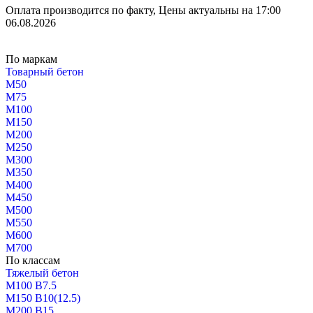
Оплата производится по факту, Цены актуальны на 17:00
06.08.2026
По маркам
Товарный бетон
М50
М75
М100
М150
М200
М250
М300
М350
М400
М450
М500
М550
М600
М700
По классам
Тяжелый бетон
М100 В7.5
М150 В10(12.5)
М200 В15