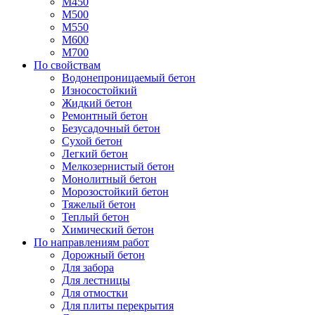
М450
М500
М550
М600
М700
По свойствам
Водонепроницаемый бетон
Износостойкий
Жидкий бетон
Ремонтный бетон
Безусадочный бетон
Сухой бетон
Легкий бетон
Мелкозернистый бетон
Монолитный бетон
Морозостойкий бетон
Тяжелый бетон
Теплый бетон
Химический бетон
По направлениям работ
Дорожный бетон
Для забора
Для лестницы
Для отмостки
Для плиты перекрытия