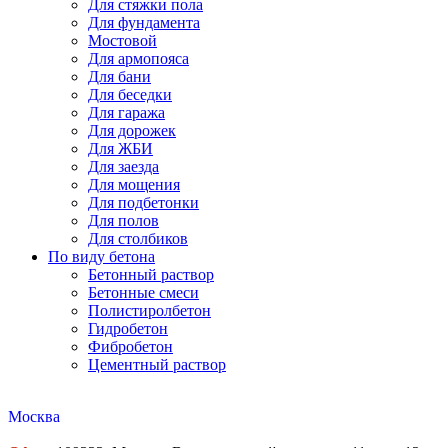
Для стяжки пола
Для фундамента
Мостовой
Для армопояса
Для бани
Для беседки
Для гаража
Для дорожек
Для ЖБИ
Для заезда
Для мощения
Для подбетонки
Для полов
Для столбиков
По виду бетона
Бетонный раствор
Бетонные смеси
Полистиролбетон
Гидробетон
Фибробетон
Цементный раствор
Москва