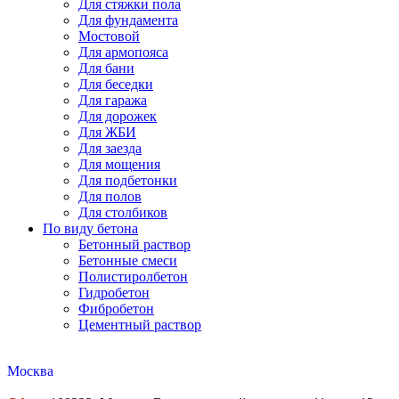
Для стяжки пола
Для фундамента
Мостовой
Для армопояса
Для бани
Для беседки
Для гаража
Для дорожек
Для ЖБИ
Для заезда
Для мощения
Для подбетонки
Для полов
Для столбиков
По виду бетона
Бетонный раствор
Бетонные смеси
Полистиролбетон
Гидробетон
Фибробетон
Цементный раствор
Москва