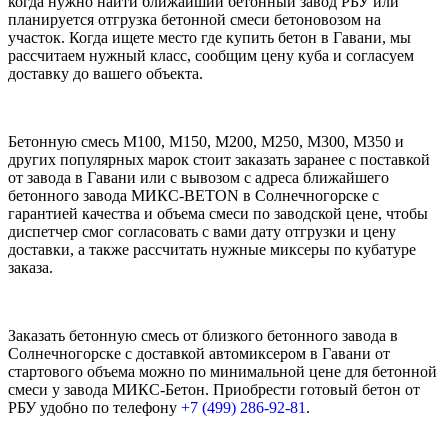
когда нужно найти ближайший бетонный завод РБУ или
планируется отгрузка бетонной смеси бетоновозом на
участок. Когда ищете место где купить бетон в Гавани, мы
рассчитаем нужный класс, сообщим цену куба и согласуем
доставку до вашего объекта.
Бетонную смесь М100, М150, М200, М250, М300, М350 и
других популярных марок стоит заказать заранее с поставкой
от завода в Гавани или с вывозом с адреса ближайшего
бетонного завода МИКС-BETON в Солнечногорске с
гарантией качества и объема смеси по заводской цене, чтобы
диспетчер смог согласовать с вами дату отгрузки и цену
доставки, а также рассчитать нужные миксеры по кубатуре
заказа.
Заказать бетонную смесь от близкого бетонного завода в
Солнечногорске с доставкой автомиксером в Гавани от
стартового объема можно по минимальной цене для бетонной
смеси у завода МИКС-Бетон. Приобрести готовый бетон от
РБУ удобно по телефону
+7 (499)
286-92-81
.