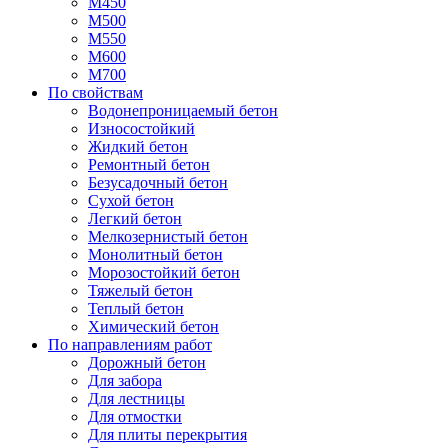
М450
М500
М550
М600
М700
По свойствам
Водонепроницаемый бетон
Износостойкий
Жидкий бетон
Ремонтный бетон
Безусадочный бетон
Сухой бетон
Легкий бетон
Мелкозернистый бетон
Монолитный бетон
Морозостойкий бетон
Тяжелый бетон
Теплый бетон
Химический бетон
По направлениям работ
Дорожный бетон
Для забора
Для лестницы
Для отмостки
Для плиты перекрытия