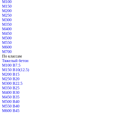
М100
М150
М200
М250
М300
М350
М400
М450
М500
М550
М600
М700
По классам
Тяжелый бетон
М100 В7.5
М150 В10(12.5)
М200 В15
М250 В20
М300 В22.5
М350 В25
М400 В30
М450 В35
М500 В40
М550 В40
М600 В45