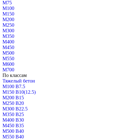
М75
М100
М150
М200
М250
М300
М350
М400
М450
М500
М550
М600
М700
По классам
Тяжелый бетон
М100 В7.5
М150 В10(12.5)
М200 В15
М250 В20
М300 В22.5
М350 В25
М400 В30
М450 В35
М500 В40
М550 В40