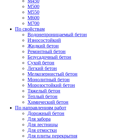
М450
М500
М550
М600
М700
По свойствам
Водонепроницаемый бетон
Износостойкий
Жидкий бетон
Ремонтный бетон
Безусадочный бетон
Сухой бетон
Легкий бетон
Мелкозернистый бетон
Монолитный бетон
Морозостойкий бетон
Тяжелый бетон
Теплый бетон
Химический бетон
По направлениям работ
Дорожный бетон
Для забора
Для лестницы
Для отмостки
Для плиты перекрытия