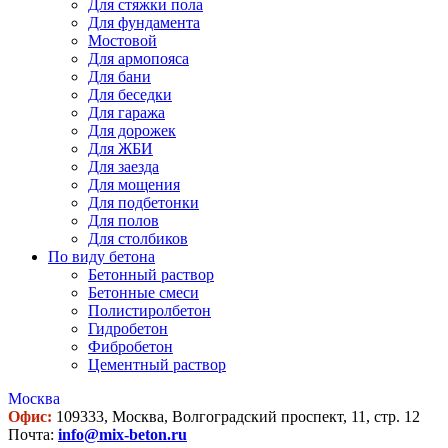
Для стяжки пола
Для фундамента
Мостовой
Для армопояса
Для бани
Для беседки
Для гаража
Для дорожек
Для ЖБИ
Для заезда
Для мощения
Для подбетонки
Для полов
Для столбиков
По виду бетона
Бетонный раствор
Бетонные смеси
Полистиролбетон
Гидробетон
Фибробетон
Цементный раствор
Москва
Офис:
109333, Москва, Волгоградский проспект, 11, стр. 12
Почта:
info@mix-beton.ru