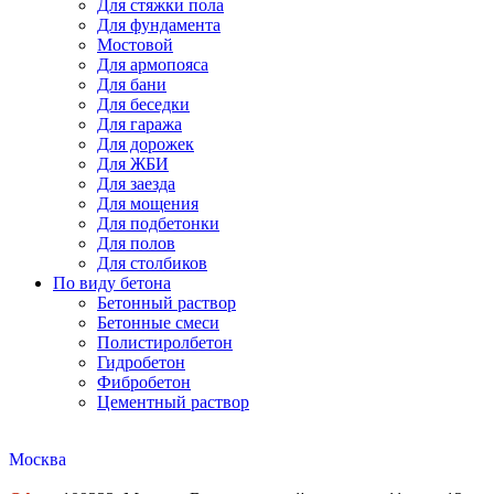
Для стяжки пола
Для фундамента
Мостовой
Для армопояса
Для бани
Для беседки
Для гаража
Для дорожек
Для ЖБИ
Для заезда
Для мощения
Для подбетонки
Для полов
Для столбиков
По виду бетона
Бетонный раствор
Бетонные смеси
Полистиролбетон
Гидробетон
Фибробетон
Цементный раствор
Москва