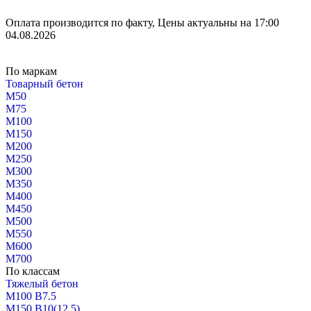
Оплата производится по факту, Цены актуальны на 17:00
04.08.2026
По маркам
Товарный бетон
М50
М75
М100
М150
М200
М250
М300
М350
М400
М450
М500
М550
М600
М700
По классам
Тяжелый бетон
М100 В7.5
М150 В10(12.5)