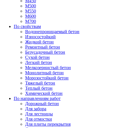
М450
М500
М550
М600
М700
По свойствам
Водонепроницаемый бетон
Износостойкий
Жидкий бетон
Ремонтный бетон
Безусадочный бетон
Сухой бетон
Легкий бетон
Мелкозернистый бетон
Монолитный бетон
Морозостойкий бетон
Тяжелый бетон
Теплый бетон
Химический бетон
По направлениям работ
Дорожный бетон
Для забора
Для лестницы
Для отмостки
Для плиты перекрытия