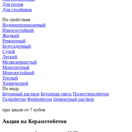
Для полов
Для столбиков
По свойствам
Водонепроницаемый
Износостойкий
Жидкий
Ремонтный
Безусадочный
Сухой
Легкий
Мелкозернистый
Монолитный
Морозостойкий
Теплый
Химический
По виду
Бетонный раствор
Бетонная смесь
Полистиролбетон
Гидробетон
Фибробетон
Цементный раствор
при заказе от 7 кубов
Акция на Керамзтобетон