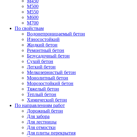
М450
М500
М550
М600
М700
По свойствам
Водонепроницаемый бетон
Износостойкий
Жидкий бетон
Ремонтный бетон
Безусадочный бетон
Сухой бетон
Легкий бетон
Мелкозернистый бетон
Монолитный бетон
Морозостойкий бетон
Тяжелый бетон
Теплый бетон
Химический бетон
По направлениям работ
Дорожный бетон
Для забора
Для лестницы
Для отмостки
Для плиты перекрытия