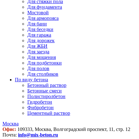
Для стяжки пола
Для фундамента
Мостовой
Для армопояса
Для бани
Для беседки
Для гаража
Для дорожек
Для ЖБИ
Для заезда
Для мощения
Для подбетонки
Для полов
Для столбиков
По виду бетона
Бетонный раствор
Бетонные смеси
Полистиролбетон
Гидробетон
Фибробетон
Цементный раствор
Москва
Офис:
109333, Москва, Волгоградский проспект, 11, стр. 12
Почта:
info@mix-beton.ru