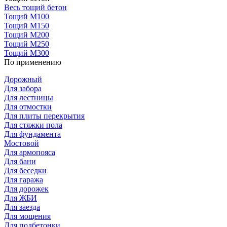
Весь тощий бетон
Тощий М100
Тощий М150
Тощий М200
Тощий М250
Тощий М300
По применению
Дорожный
Для забора
Для лестницы
Для отмостки
Для плиты перекрытия
Для стяжки пола
Для фундамента
Мостовой
Для армопояса
Для бани
Для беседки
Для гаража
Для дорожек
Для ЖБИ
Для заезда
Для мощения
Для подбетонки