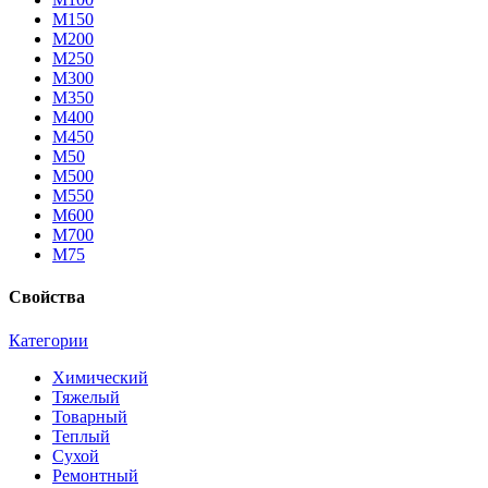
М150
М200
М250
М300
М350
М400
М450
М50
М500
М550
М600
М700
М75
Свойства
Категории
Химический
Тяжелый
Товарный
Теплый
Сухой
Ремонтный