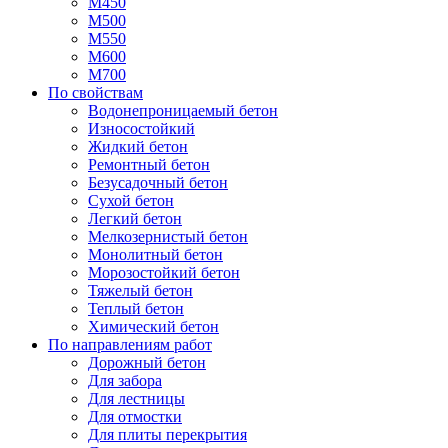
М450
М500
М550
М600
М700
По свойствам
Водонепроницаемый бетон
Износостойкий
Жидкий бетон
Ремонтный бетон
Безусадочный бетон
Сухой бетон
Легкий бетон
Мелкозернистый бетон
Монолитный бетон
Морозостойкий бетон
Тяжелый бетон
Теплый бетон
Химический бетон
По направлениям работ
Дорожный бетон
Для забора
Для лестницы
Для отмостки
Для плиты перекрытия