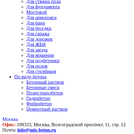
Для стяжки пола
Для фундамента
Мостовой
Для армопояса
Для бани
Для беседки
Для гаража
Для дорожек
Для ЖБИ
Для заезда
Для мощения
Для подбетонки
Для полов
Для столбиков
По виду бетона
Бетонный раствор
Бетонные смеси
Полистиролбетон
Гидробетон
Фибробетон
Цементный раствор
Москва
Офис:
109333, Москва, Волгоградский проспект, 11, стр. 12
Почта:
info@mix-beton.ru