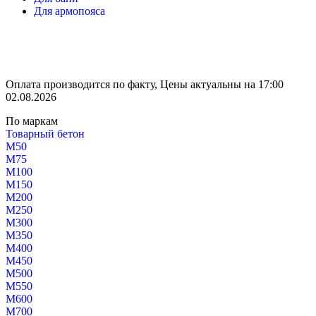
Для армопояса
Оплата производится по факту, Цены актуальны на 17:00
02.08.2026
По маркам
Товарный бетон
М50
М75
М100
М150
М200
М250
М300
М350
М400
М450
М500
М550
М600
М700