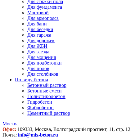
Для стяжки пола
Для фундамента
Мостовой
Для армопояса
Для бани
Для беседки
Для гаража
Для дорожек
Для ЖБИ
Для заезда
Для мощения
Для подбетонки
Для полов
Для столбиков
По виду бетона
Бетонный раствор
Бетонные смеси
Полистиролбетон
Гидробетон
Фибробетон
Цементный раствор
Москва
Офис:
109333, Москва, Волгоградский проспект, 11, стр. 12
Почта:
info@mix-beton.ru