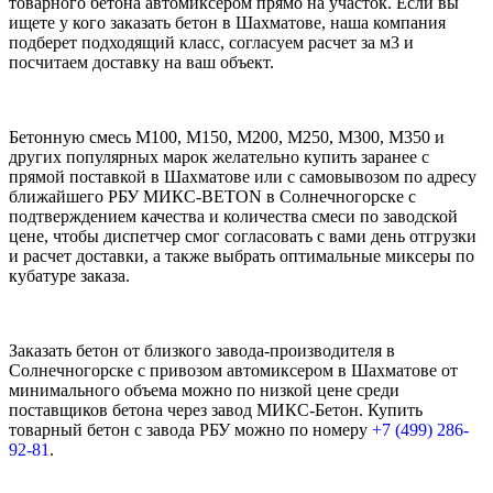
товарного бетона автомиксером прямо на участок. Если вы
ищете у кого заказать бетон в Шахматове, наша компания
подберет подходящий класс, согласуем расчет за м3 и
посчитаем доставку на ваш объект.
Бетонную смесь М100, М150, М200, М250, М300, М350 и
других популярных марок желательно купить заранее с
прямой поставкой в Шахматове или с самовывозом по адресу
ближайшего РБУ МИКС-BETON в Солнечногорске с
подтверждением качества и количества смеси по заводской
цене, чтобы диспетчер смог согласовать с вами день отгрузки
и расчет доставки, а также выбрать оптимальные миксеры по
кубатуре заказа.
Заказать бетон от близкого завода-производителя в
Солнечногорске с привозом автомиксером в Шахматове от
минимального объема можно по низкой цене среди
поставщиков бетона через завод МИКС-Бетон. Купить
товарный бетон с завода РБУ можно по номеру
+7 (499)
286-
92-81
.