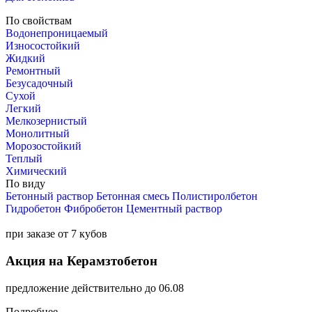
По свойствам
Водонепроницаемый
Износостойкий
Жидкий
Ремонтный
Безусадочный
Сухой
Легкий
Мелкозернистый
Монолитный
Морозостойкий
Теплый
Химический
По виду
Бетонный раствор
Бетонная смесь
Полистиролбетон
Гидробетон
Фибробетон
Цементный раствор
при заказе от 7 кубов
Акция на Керамзтобетон
предложение действительно до 06.08
Подробнее