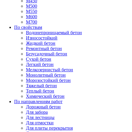
М450
М500
М550
М600
М700
По свойствам
Водонепроницаемый бетон
Износостойкий
Жидкий бетон
Ремонтный бетон
Безусадочный бетон
Сухой бетон
Легкий бетон
Мелкозернистый бетон
Монолитный бетон
Морозостойкий бетон
Тяжелый бетон
Теплый бетон
Химический бетон
По направлениям работ
Дорожный бетон
Для забора
Для лестницы
Для отмостки
Для плиты перекрытия