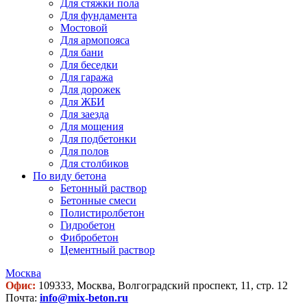
Для стяжки пола
Для фундамента
Мостовой
Для армопояса
Для бани
Для беседки
Для гаража
Для дорожек
Для ЖБИ
Для заезда
Для мощения
Для подбетонки
Для полов
Для столбиков
По виду бетона
Бетонный раствор
Бетонные смеси
Полистиролбетон
Гидробетон
Фибробетон
Цементный раствор
Москва
Офис:
109333, Москва, Волгоградский проспект, 11, стр. 12
Почта:
info@mix-beton.ru