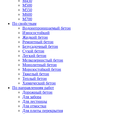
М450
М500
М550
М600
М700
По свойствам
Водонепроницаемый бетон
Износостойкий
Жидкий бетон
Ремонтный бетон
Безусадочный бетон
Сухой бетон
Легкий бетон
Мелкозернистый бетон
Монолитный бетон
Морозостойкий бетон
Тяжелый бетон
Теплый бетон
Химический бетон
По направлениям работ
Дорожный бетон
Для забора
Для лестницы
Для отмостки
Для плиты перекрытия