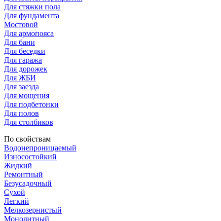
Для стяжки пола
Для фундамента
Мостовой
Для армопояса
Для бани
Для беседки
Для гаража
Для дорожек
Для ЖБИ
Для заезда
Для мощения
Для подбетонки
Для полов
Для столбиков
По свойствам
Водонепроницаемый
Износостойкий
Жидкий
Ремонтный
Безусадочный
Сухой
Легкий
Мелкозернистый
Монолитный