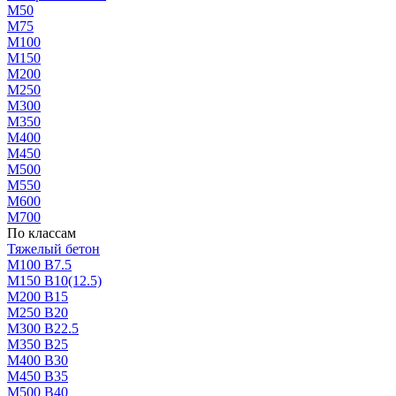
М50
М75
М100
М150
М200
М250
М300
М350
М400
М450
М500
М550
М600
М700
По классам
Тяжелый бетон
М100 В7.5
М150 В10(12.5)
М200 В15
М250 В20
М300 В22.5
М350 В25
М400 В30
М450 В35
М500 В40