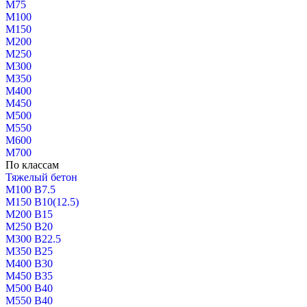
М75
М100
М150
М200
М250
М300
М350
М400
М450
М500
М550
М600
М700
По классам
Тяжелый бетон
М100 В7.5
М150 В10(12.5)
М200 В15
М250 В20
М300 В22.5
М350 В25
М400 В30
М450 В35
М500 В40
М550 В40