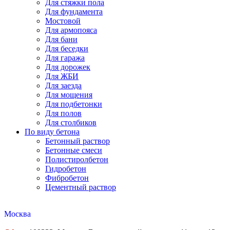
Для стяжки пола
Для фундамента
Мостовой
Для армопояса
Для бани
Для беседки
Для гаража
Для дорожек
Для ЖБИ
Для заезда
Для мощения
Для подбетонки
Для полов
Для столбиков
По виду бетона
Бетонный раствор
Бетонные смеси
Полистиролбетон
Гидробетон
Фибробетон
Цементный раствор
Москва