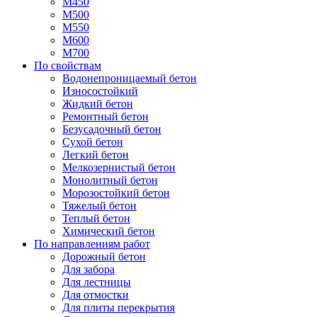
М450
М500
М550
М600
М700
По свойствам
Водонепроницаемый бетон
Износостойкий
Жидкий бетон
Ремонтный бетон
Безусадочный бетон
Сухой бетон
Легкий бетон
Мелкозернистый бетон
Монолитный бетон
Морозостойкий бетон
Тяжелый бетон
Теплый бетон
Химический бетон
По направлениям работ
Дорожный бетон
Для забора
Для лестницы
Для отмостки
Для плиты перекрытия