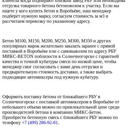
клиенты когда подбирают близкий завод РБУ или необходима
отгрузка товарного бетона бетоновозом к участку. Если вы
ищете у кого купить бетон в Воробьёве, наш менеджер
подберет нужную марку, согласуем стоимость за м3 и
рассчитаем перевозку по указанному адресу.
Бетон М100, М150, М200, М250, М300, М350 и других
популярных марок желательно заказать заранее с прямой
поставкой в Воробьёве или с самовывозом по адресу РБУ
МИКС-BETON поблизости в Солнечногорске с гарантией
качества и точной кубатуры смеси по низкой цене, чтобы
менеджер смог согласовать с вами день отгрузки и
предварительную стоимость доставки, а также выбрать
подходящие автомиксеры под нужную кубатуру.
Оформить поставку бетона от ближайшего РБУ в
Солнечногорске с поставкой автомиксером в Воробьёве от
небольшого объема можно по привлекательной цене среди
производителей бетона в компании МИКС-Бетон.
Приобрести бетонную смесь с ближайшего РБУ можно по
телефону
+7 (499)
286-92-81
.