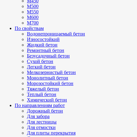
М450
М500
М550
М600
М700
По свойствам
Водонепроницаемый бетон
Износостойкий
Жидкий бетон
Ремонтный бетон
Безусадочный бетон
Сухой бетон
Легкий бетон
Мелкозернистый бетон
Монолитный бетон
Морозостойкий бетон
Тяжелый бетон
Теплый бетон
Химический бетон
По направлениям работ
Дорожный бетон
Для забора
Для лестницы
Для отмостки
Для плиты перекрытия