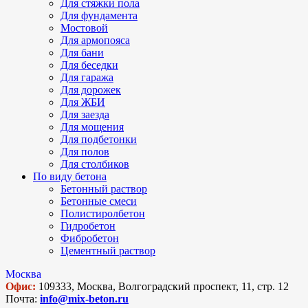
Для стяжки пола
Для фундамента
Мостовой
Для армопояса
Для бани
Для беседки
Для гаража
Для дорожек
Для ЖБИ
Для заезда
Для мощения
Для подбетонки
Для полов
Для столбиков
По виду бетона
Бетонный раствор
Бетонные смеси
Полистиролбетон
Гидробетон
Фибробетон
Цементный раствор
Москва
Офис:
109333, Москва, Волгоградский проспект, 11, стр. 12
Почта:
info@mix-beton.ru