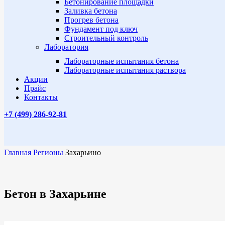
Бетонирование площадки
Заливка бетона
Прогрев бетона
Фундамент под ключ
Строительный контроль
Лаборатория
Лабораторные испытания бетона
Лабораторные испытания раствора
Акции
Прайс
Контакты
+7 (499)
286-92-81
Главная
Регионы
Захарьино
Бетон в Захарьине