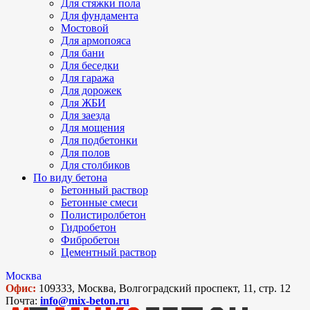
Для стяжки пола
Для фундамента
Мостовой
Для армопояса
Для бани
Для беседки
Для гаража
Для дорожек
Для ЖБИ
Для заезда
Для мощения
Для подбетонки
Для полов
Для столбиков
По виду бетона
Бетонный раствор
Бетонные смеси
Полистиролбетон
Гидробетон
Фибробетон
Цементный раствор
Москва
Офис:
109333, Москва, Волгоградский проспект, 11, стр. 12
Почта:
info@mix-beton.ru