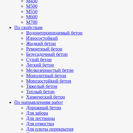
М450
М500
М550
М600
М700
По свойствам
Водонепроницаемый бетон
Износостойкий
Жидкий бетон
Ремонтный бетон
Безусадочный бетон
Сухой бетон
Легкий бетон
Мелкозернистый бетон
Монолитный бетон
Морозостойкий бетон
Тяжелый бетон
Теплый бетон
Химический бетон
По направлениям работ
Дорожный бетон
Для забора
Для лестницы
Для отмостки
Для плиты перекрытия