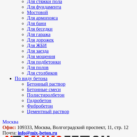
Для стяжки пола
Для фундамента
Мостовой
Для армопояса
Для бани
Для беседки
Для гаража
Для дорожек
Для ЖБИ
Для заезда
Для мощения
Для подбетонки
Для полов
Для столбиков
По виду бетона
Бетонный раствор
Бетонные смеси
Полистиролбетон
Гидробетон
Фибробетон
Цементный раствор
Москва
Офис:
109333, Москва, Волгоградский проспект, 11, стр. 12
Почта:
info@mix-beton.ru