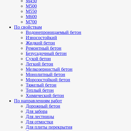
М450
М500
М550
М600
М700
По свойствам
Водонепроницаемый бетон
Износостойкий
Жидкий бетон
Ремонтный бетон
Безусадочный бетон
Сухой бетон
Легкий бетон
Мелкозернистый бетон
Монолитный бетон
Морозостойкий бетон
Тяжелый бетон
Теплый бетон
Химический бетон
По направлениям работ
Дорожный бетон
Для забора
Для лестницы
Для отмостки
Для плиты перекрытия