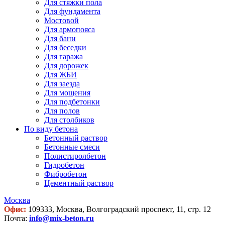
Для стяжки пола
Для фундамента
Мостовой
Для армопояса
Для бани
Для беседки
Для гаража
Для дорожек
Для ЖБИ
Для заезда
Для мощения
Для подбетонки
Для полов
Для столбиков
По виду бетона
Бетонный раствор
Бетонные смеси
Полистиролбетон
Гидробетон
Фибробетон
Цементный раствор
Москва
Офис:
109333, Москва, Волгоградский проспект, 11, стр. 12
Почта:
info@mix-beton.ru