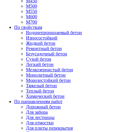
М450
М500
М550
М600
М700
По свойствам
Водонепроницаемый бетон
Износостойкий
Жидкий бетон
Ремонтный бетон
Безусадочный бетон
Сухой бетон
Легкий бетон
Мелкозернистый бетон
Монолитный бетон
Морозостойкий бетон
Тяжелый бетон
Теплый бетон
Химический бетон
По направлениям работ
Дорожный бетон
Для забора
Для лестницы
Для отмостки
Для плиты перекрытия