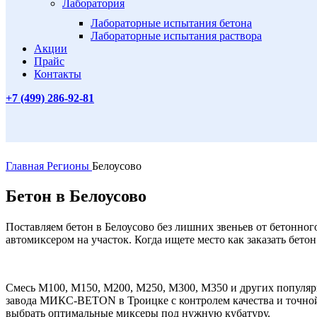
Лаборатория
Лабораторные испытания бетона
Лабораторные испытания раствора
Акции
Прайс
Контакты
+7 (499)
286-92-81
Главная
Регионы
Белоусово
Бетон в Белоусово
Поставляем бетон в Белоусово без лишних звеньев от бетонног
автомиксером на участок. Когда ищете место как заказать бето
Смесь М100, М150, М200, М250, М300, М350 и других популярн
завода МИКС-BETON в Троицке с контролем качества и точной к
выбрать оптимальные миксеры под нужную кубатуру.